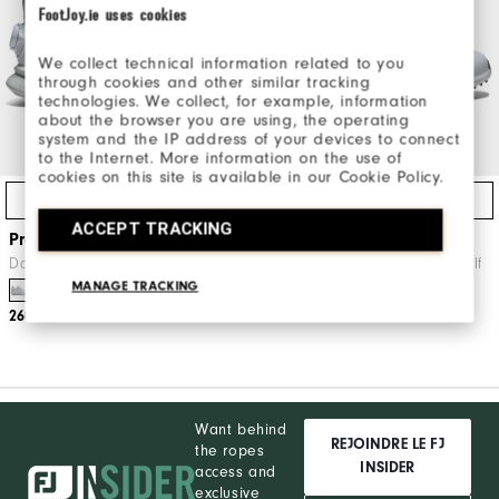
FootJoy.ie uses cookies
We collect technical information related to you
through cookies and other similar tracking
technologies. We collect, for example, information
about the browser you are using, the operating
system and the IP address of your devices to connect
to the Internet. More information on the use of
cookies on this site is available in our Cookie Policy.
Achat Express
Achat Express
ACCEPT TRACKING
Pro/SL BOA Femme
Pro/SL BOA
Dames Chaussuers De Golf
Messieurs Chaussures De Golf
MANAGE TRACKING
260€
260€
Want behind
REJOINDRE LE FJ
the ropes
INSIDER
access and
exclusive