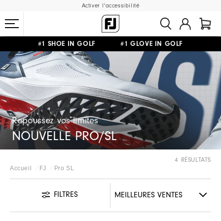
Activer l'accessibilité
#1 SHOE IN GOLF #1 GLOVE IN GOLF
LIVRAISON OFFERTE
DÈS 99€+
&
RETOUR GRATUIT
Repoussez vos limites
NOUVELLE PRO/SL
4 RÉSULTATS
Accueil
FJ
Pro SL
FILTRES