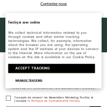
Contactez nous
FootJoy.ie uses cookies
Want behind
REJOINDRE LE FJ
the ropes
INSIDER
access and
We collect technical information related to you
through cookies and other similar tracking
exclusive
technologies. We collect, for example, information
products?
SE CONNECTER
about the browser you are using, the operating
Learn More
system and the IP address of your devices to connect
to the Internet. More information on the use of
cookies on this site is available in our Cookie Policy.
ACCEPT TRACKING
MANAGE TRACKING
Inscrivez-vous à notre newsletter marketing et
recevez en exclusivité les actualités FootJoy.
J‘accepte de recevoir les Newsletters Marketing FootJoy et
j’accepte
la Politique de Confidentialité FootJoy
.