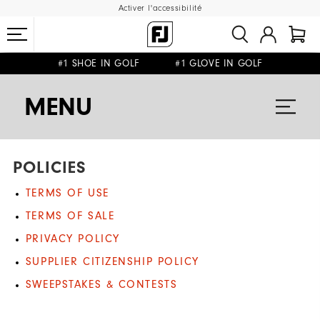
Activer l'accessibilité
#1 SHOE IN GOLF #1 GLOVE IN GOLF
LIVRAISON OFFERTE
RETOUR GRATUIT
DÈS 99€+
&
MENU
POLICIES
TERMS OF USE
TERMS OF SALE
PRIVACY POLICY
SUPPLIER CITIZENSHIP POLICY
SWEEPSTAKES & CONTESTS