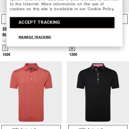
to the Internet. More information on the use of
cookies on this site is available in our Cookie Policy.
Achat Express
Achat Express
ACCEPT TRACKING
2026 U.S. Open Cabana
2026 U.S. Open Coastal
Stripe Polo
Stripe Lisle
MANAGE TRACKING
Messieurs Vêtements De Golf
Messieurs Vêtements De Golf
150€
120€