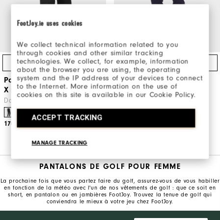
FootJoy.ie uses cookies
We collect technical information related to you
through cookies and other similar tracking
technologies. We collect, for example, information
Achat Express
Achat Express
about the browser you are using, the operating
system and the IP address of your devices to connect
Pantalon de pluie HydroLite
Pantalon ThermoSeries
to the Internet. More information on the use of
X Femme
Femme
cookies on this site is available in our Cookie Policy.
Dames Vêtements De Golf
Vêtements De Golf
ACCEPT TRACKING
170€
140€
MANAGE TRACKING
PANTALONS DE GOLF POUR FEMME
La prochaine fois que vous partez faire du golf, assurez-vous de vous habiller
en fonction de la météo avec l'un de nos vêtements de golf : que ce soit en
short, en pantalon ou en jambières FootJoy. Trouvez la tenue de golf qui
conviendra le mieux à votre jeu chez FootJoy.