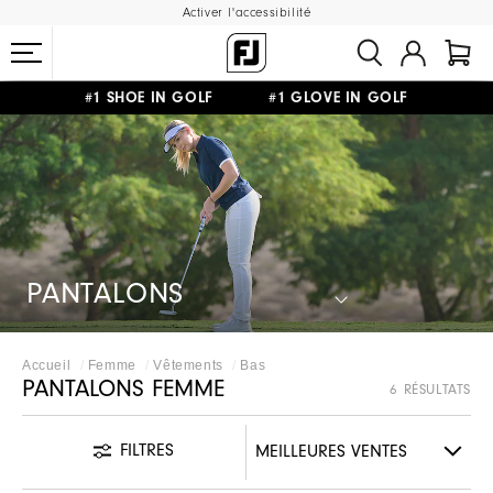
Activer l'accessibilité
#1 SHOE IN GOLF #1 GLOVE IN GOLF
LIVRAISON OFFERTE
DÈS 99€+
&
RETOUR GRATUIT
PANTALONS
Accueil
Femme
Vêtements
Bas
PANTALONS FEMME
6 RÉSULTATS
FILTRES