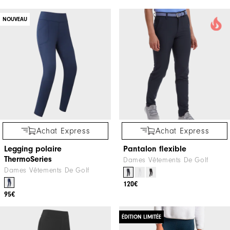
NOUVEAU
Achat Express
Achat Express
Legging polaire
Pantalon flexible
ThermoSeries
Dames Vêtements De Golf
Dames Vêtements De Golf
120€
95€
ÉDITION LIMITÉE