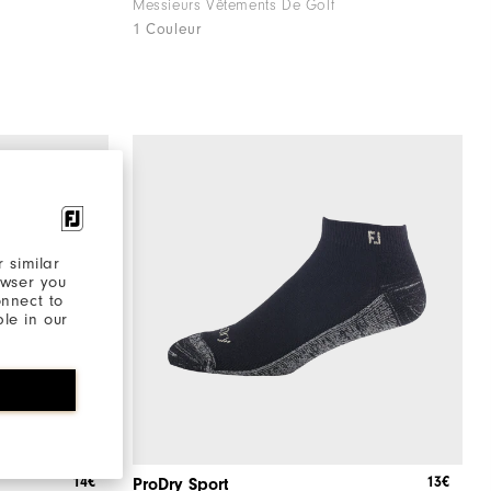
Messieurs Vêtements De Golf
1 Couleur
 similar
owser you
onnect to
ble in our
14€
13€
ProDry Sport