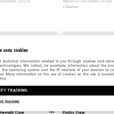
haussettes De Golf
Messieurs Chaussettes De Golf
1 Couleur
ie uses cookies
t technical information related to you through cookies and other
technologies. We collect, for example, information about the br
, the operating system and the IP address of your devices to c
net. More information on the use of cookies on this site is availa
licy.
EPT TRACKING
GE TRACKING
12€
htweight Crew
ProDry Crew