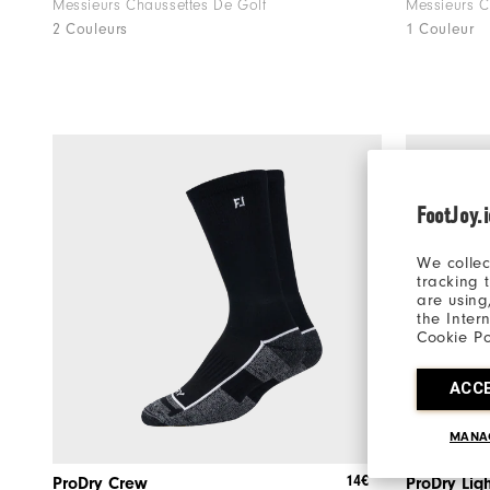
Messieurs Chaussettes De Golf
Messieurs C
2 Couleurs
1 Couleur
FootJoy.
We collec
tracking 
are using
the Inter
Cookie Po
ACC
MANA
14€
ProDry Crew
ProDry Lig