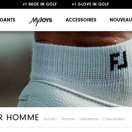
#1 SHOE IN GOLF #1 GLOVE IN GOLF
LIVRAISON OFFERTE
DÈS 99€+
&
RETOUR GRATUIT
GANTS
ACCESSOIRES
NOUVEAU
UR HOMME
Accueil
Homme
Vêtements
Chaussettes