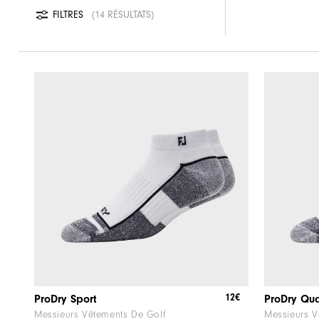
FILTRES
14 RÉSULTATS
12€
ProDry Sport
ProDry Qua
Messieurs Vêtements De Golf
Messieurs V