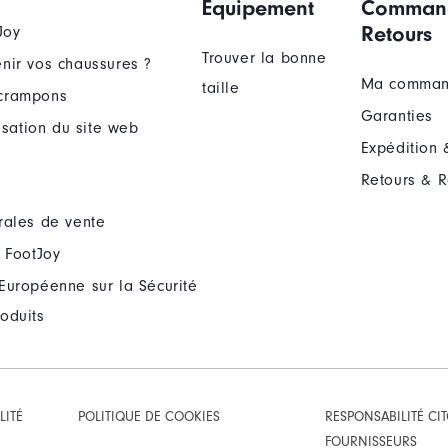
Équipement
Comman
Retours
Joy
Trouver la bonne
nir vos chaussures ?
Ma comma
taille
crampons
Garanties
lisation du site web
Expédition 
Retours & 
rales de vente
 FootJoy
Européenne sur la Sécurité
oduits
LITÉ
POLITIQUE DE COOKIES
RESPONSABILITÉ CI
FOURNISSEURS