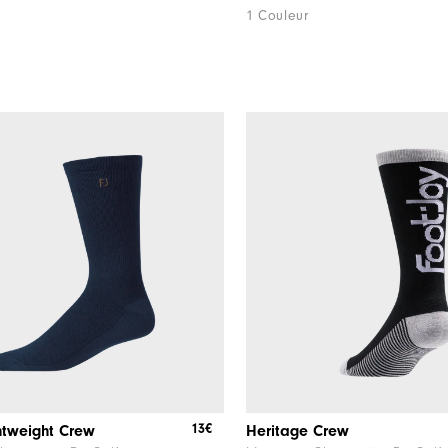
1 Couleur
13€
htweight Crew
Heritage Crew