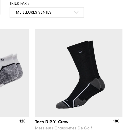
TRIER PAR :
12€
18€
Tech D.R.Y. Crew
Messieurs Chaussettes De Golf