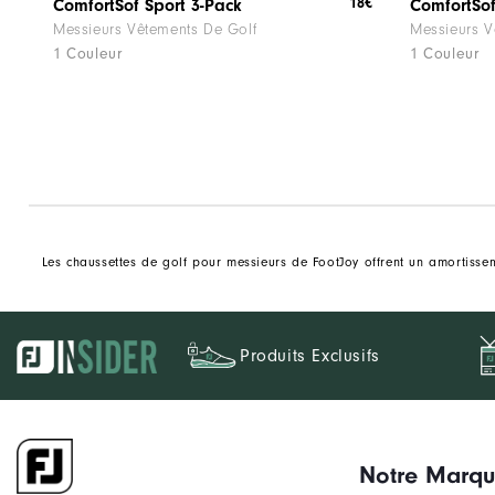
18€
ComfortSof Sport 3-Pack
ComfortSo
Messieurs Vêtements De Golf
Messieurs V
1 Couleur
1 Couleur
Les chaussettes de golf pour messieurs de FootJoy offrent un amortissem
Produits Exclusifs
Notre Marq