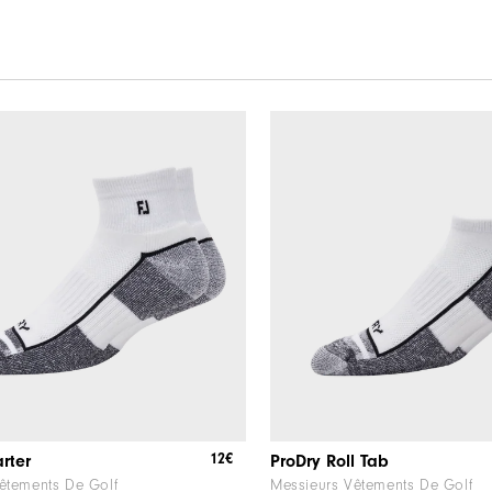
12€
rter
ProDry Roll Tab
êtements De Golf
Messieurs Vêtements De Golf