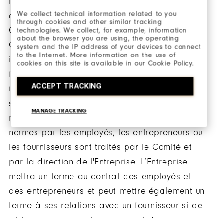
nombreux documents (par exemple la Politique
We collect technical information related to you
de l'Entreprise en Matière de Responsabilité
through cookies and other similar tracking
Citoyenne des Fournisseurs et le Code de
technologies. We collect, for example, information
about the browser you are using, the operating
Conduite Professionnelle et d’Éthique)
system and the IP address of your devices to connect
to the Internet. More information on the use of
interdisant le travail des enfants et le travail
cookies on this site is available in our Cookie Policy.
forcé et rend nécessaire une réaction
ACCEPT TRACKING
immédiate dans le cas où de tels problèmes
soient détectés dans la chaîne logistique. Le
MANAGE TRACKING
non-respect de n'importe laquelle de ces
normes par les employés, les entrepreneurs ou
les fournisseurs sont traités par le Comité et
par la direction de l'Entreprise. L’Entreprise
mettra un terme au contrat des employés et
des entrepreneurs et peut mettre également un
terme à ses relations avec un fournisseur si de