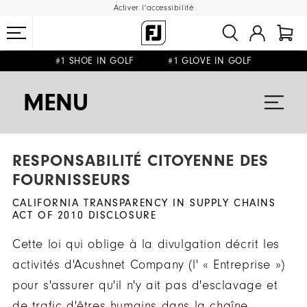
Activer l'accessibilité
#1 SHOE IN GOLF #1 GLOVE IN GOLF
LIVRAISON OFFERTE
RETOUR GRATUIT
DÈS 99€+
&
MENU
RESPONSABILITÉ CITOYENNE DES
FOURNISSEURS
CALIFORNIA TRANSPARENCY IN SUPPLY CHAINS
ACT OF 2010 DISCLOSURE
Cette loi qui oblige à la divulgation décrit les
activités d'Acushnet Company (l' « Entreprise »)
pour s'assurer qu'il n'y ait pas d'esclavage et
de trafic d'êtres humains dans la chaîne