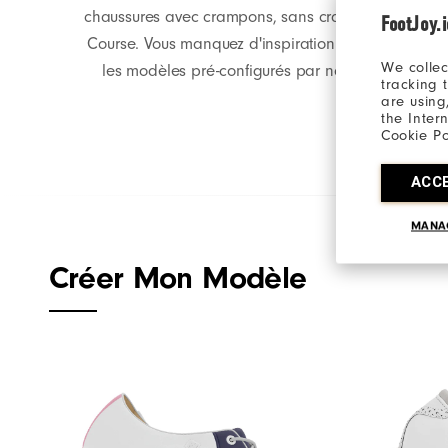
chaussures avec crampons, sans crampon ou Off-
FootJoy.
Course. Vous manquez d'inspiration ? Optez pour
We collec
les modèles pré-configurés par nos équipes.
tracking 
are using
the Inter
Cookie Po
ACC
MANA
Créer Mon Modèle