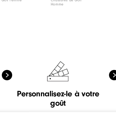
e Golf Femme
Chassures de Golf
Homme
Personnalisez-le à votre
goût
Sélectionnez votre pointure, largeur, coloris, cuirs,