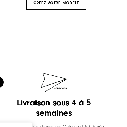
Chassures de Golf 
CRÉEZ VOTRE MODÈLE
Chassures de Golf
Homme
Livraison sous 4 à 5
semaines
Chaque paire de chaussures MyJoys est fabriquée