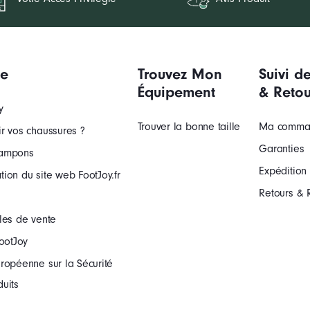
ue
Trouvez Mon
Suivi 
Équipement
& Retou
y
Trouver la bonne taille
Ma comma
r vos chaussures ?
Garanties
rampons
Expédition 
ation du site web FootJoy.fr
Retours &
les de vente
ootJoy
ropéenne sur la Sécurité
uits