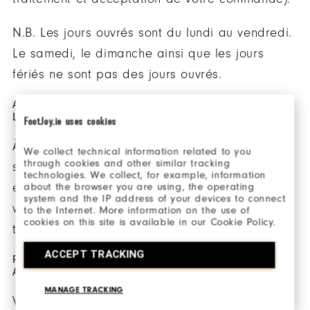
N.B. Les jours ouvrés sont du lundi au vendredi.
Le samedi, le dimanche ainsi que les jours
fériés ne sont pas des jours ouvrés.
AUTRES INFORMATIONS CONCERNANT LA
LIVRAISON
FootJoy.ie uses cookies
À l'heure actuelle, nous ne pouvons pas
We collect technical information related to you
through cookies and other similar tracking
satisfaire les commandes en ligne qui sont
technologies. We collect, for example, information
about the browser you are using, the operating
exonérées de taxes. Tous les prix sur le site
system and the IP address of your devices to connect
www.footjoy.fr sont exprimés en euros toutes
to the Internet. More information on the use of
cookies on this site is available in our Cookie Policy.
taxes comprises (TTC).
ACCEPT TRACKING
PUIS-JE BÉNÉFICIER DE LA DÉTAXE LORS D’UN
ACHAT SUR LE SITE WWW.FOOTJOY.FR ?
MANAGE TRACKING
Vos achats sur le site officiel FootJoy sont taxés