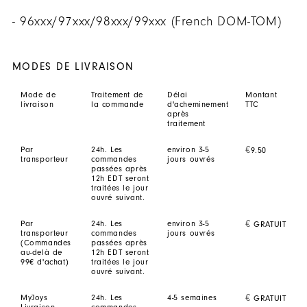
- 96xxx/97xxx/98xxx/99xxx (French DOM-TOM)
MODES DE LIVRAISON
Mode de
Traitement de
Délai
Montant
livraison
la commande
d'acheminement
TTC
après
traitement
Par
24h. Les
environ 3-5
€
9.50
transporteur
commandes
jours ouvrés
passées après
12h EDT seront
traitées le jour
ouvré suivant.
Par
24h. Les
environ 3-5
€
GRATUIT
transporteur
commandes
jours ouvrés
(Commandes
passées après
au-delà de
12h EDT seront
99€ d'achat)
traitées le jour
ouvré suivant.
MyJoys
24h. Les
4-5 semaines
€
GRATUIT
Livraison
commandes