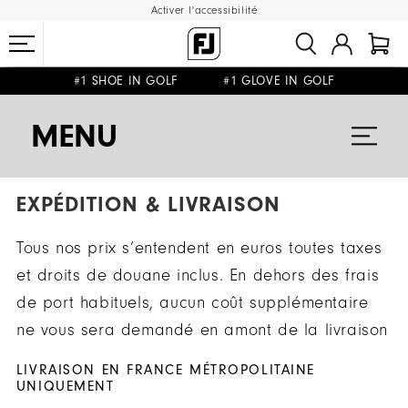
Activer l'accessibilité
#1 SHOE IN GOLF #1 GLOVE IN GOLF
LIVRAISON OFFERTE
RETOUR GRATUIT
DÈS 99€+
&
MENU
EXPÉDITION & LIVRAISON
Tous nos prix s’entendent en euros toutes taxes
et droits de douane inclus. En dehors des frais
de port habituels, aucun coût supplémentaire
ne vous sera demandé en amont de la livraison
LIVRAISON EN FRANCE MÉTROPOLITAINE
UNIQUEMENT