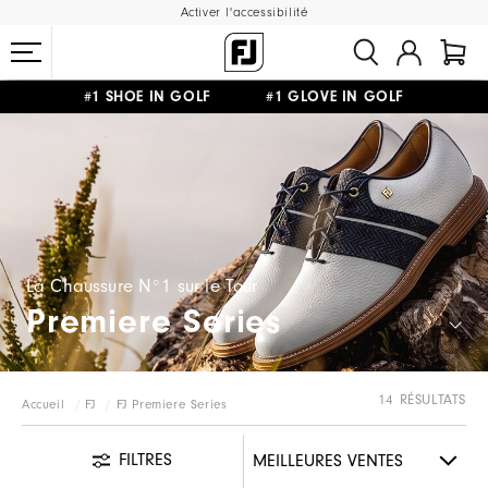
Activer l'accessibilité
#1 SHOE IN GOLF #1 GLOVE IN GOLF
LIVRAISON OFFERTE
DÈS 99€+
&
RETOUR GRATUIT
La Chaussure N°1 sur le Tour
Premiere Series
14 RÉSULTATS
Accueil
FJ
FJ Premiere Series
FILTRES