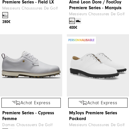
Premiere Series - Field LX
Aimé Leon Dore / FootJoy
Premiere Series - Marquis
Messieurs Chaussures De Golf
Messieurs Chaussures De Golf
280€
400€
PERSONNALISABLE
Achat Express
Achat Express
Premiere Series - Cypress
MyJoys Premiere Series
Femme
Packard
Dames Chaussuers De Golf
Messieurs Chaussures De Golf