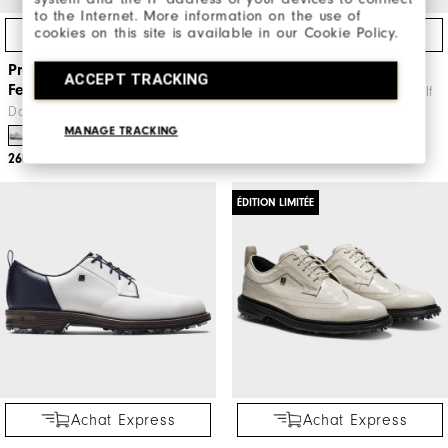
to the Internet. More information on the use of
cookies on this site is available in our Cookie Policy.
Achat Express
Achat Express
Premiere Series - Madison
Premiere Series - Field
ACCEPT TRACKING
Femme
Messieurs Chaussures De Golf
Dames Chaussuers De Golf
MANAGE TRACKING
240€
260€
ÉDITION LIMITÉE
Achat Express
Achat Express