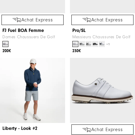
Achat Express
Achat Express
FJ Fuel BOA Femme
Pro/SL
Dames Chaussuers De Golf
Messieurs Chaussures De Golf
+1
200€
230€
Liberty - Look #2
Achat Express