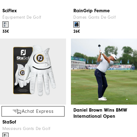
26€
12€
Achat Express
Achat Express
SciFlex
RainGrip Femme
Équipement De Golf
Dames Gants De Golf
33€
26€