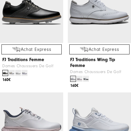
Alice Hewson Wins at the VP
Todd Snyder X FootJoy
Bank Swiss Ladies Open
Premiere Series - Packard
Messieurs Chaussures De Golf
270€
NOUVEAU
Achat Express
Achat Express
FJ Traditions Femme
FJ Traditions Wing Tip
Femme
Dames Chaussuers De Golf
Dames Chaussuers De Golf