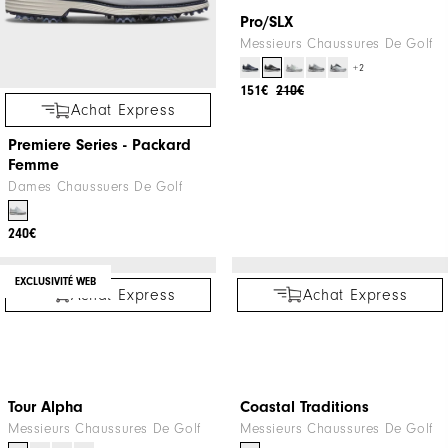
160€
260€
Achat Express
Pro/SLX
Messieurs Chaussures De Golf
+2
151€
210€
Achat Express
Premiere Series - Packard
Femme
Dames Chaussuers De Golf
240€