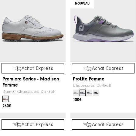
Achat Express
Achat Express
Aimé Leon Dore / FootJoy
Todd Snyder X FootJoy
Premiere Series - Marquis
Premiere Series - Marquis
Messieurs Chaussures De Golf
Messieurs Chaussures De Golf
400€
290€
NOUVEAU
Achat Express
Achat Express
Premiere Series - Madison
ProLite Femme