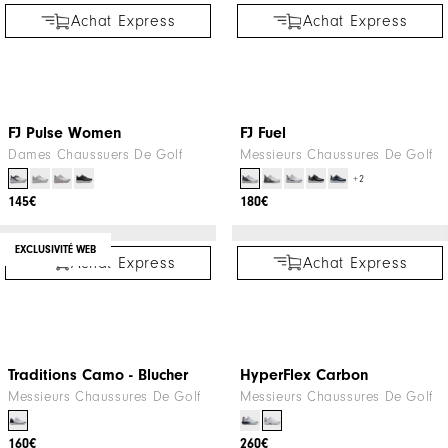
Nicolai von Dellingshausen
Traditions Diamond Grid -
Blucher
Messieurs Chaussures De Golf
160€
Achat Express
Achat Express
FJ Pulse Women
FJ Fuel
Dames Chaussuers De Golf
Messieurs Chaussures De Golf
+2
145€
180€
EXCLUSIVITÉ WEB