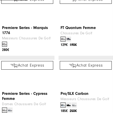
Performa Femme
HydroSeries - Look #2
Dames Chaussures De Golf
122€
170€
ÉDITION LIMITÉE
NOUVEAU EN PROMO
Achat Express
Achat Express
Premiere Series - Marquis
FT Quantum Femme
1776
Chaussures De Golf
Messieurs Chaussures De Golf
129€
190€
280€
Achat Express
Achat Express