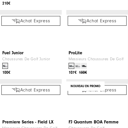
Premiere Series - Cypress
Pro/SLX Carbon
Femme
Messieurs Chaussures De Golf
Dames Chaussuers De Golf
185€
250€
210€
Achat Express
Achat Express
Fuel Junior
ProLite
Chaussures De Golf Junior
Messieurs Chaussures De Golf
100€
107€
130€