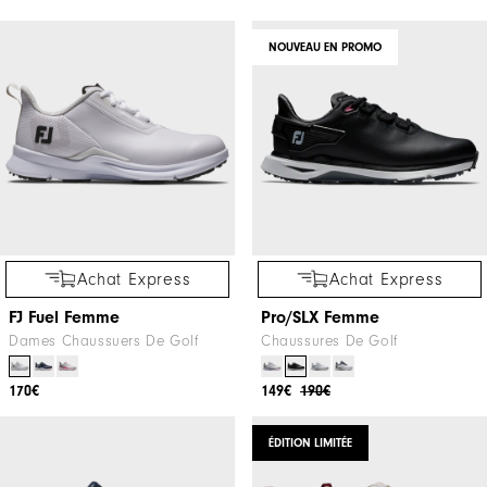
Achat Express
Achat Express
Traditions Camo - Blucher
HyperFlex Carbon
Messieurs Chaussures De Golf
Messieurs Chaussures De Golf
160€
260€
NOUVEAU EN PROMO
Achat Express
Achat Express