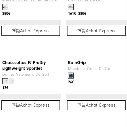
NOUVEAU EN PROMO
Achat Express
Achat Express
Premiere Series - Field LX
FJ Quantum BOA Femme
Messieurs Chaussures De Golf
Chaussures De Golf
280€
161€
220€
Achat Express
Achat Express
Chaussettes FJ ProDry
RainGrip
Lightweight Sportlet
Messieurs Gants De Golf
Dames Vêtements De Golf