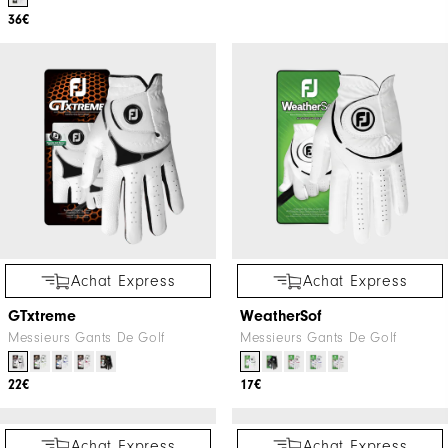
Daniel Brown Wins BMW
Achat Express
International Open
StaSof
Messieurs Gants De Golf
36€