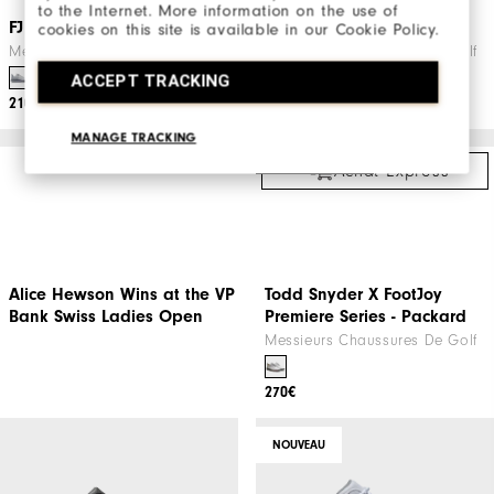
to the Internet. More information on the use of
cookies on this site is available in our Cookie Policy.
240€
280€
ACCEPT TRACKING
Achat Express
EXCLUSIVITÉ WEB
Achat Express
MANAGE TRACKING
FJ Quantum
FJ Traditions Blucher
Messieurs Chaussures De Golf
Messieurs Chaussures De Golf
210€
160€
ÉDITION LIMITÉE
Achat Express