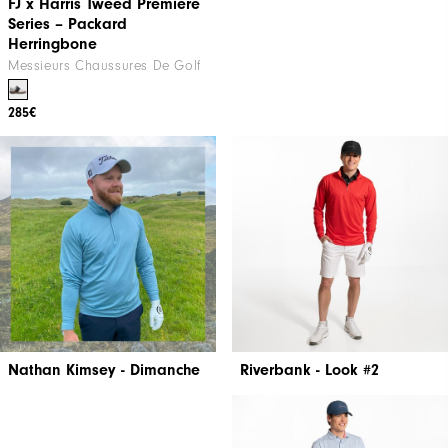
FJ x Harris Tweed​ Premiere
Series – Packard ​
Herringbone
Messieurs Chaussures De Golf
285€
Nathan Kimsey - Dimanche
Riverbank - Look #2