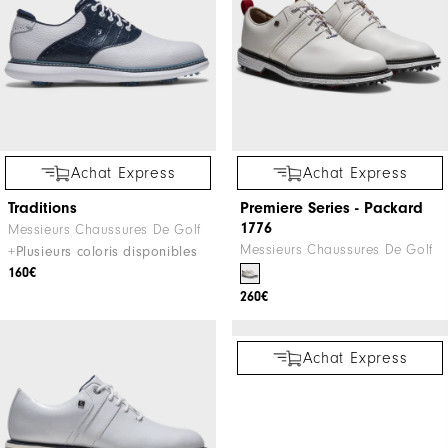
FJ Fuel Femme
Pro/SLX Femme
Dames Chaussuers De Golf
Chaussures De Golf
170€
149€
190€
ÉDITION LIMITÉE
Achat Express
Achat Express
Traditions
Premiere Series - Packard
1776
Messieurs Chaussures De Golf
Messieurs Chaussures De Golf
+Plusieurs coloris disponibles