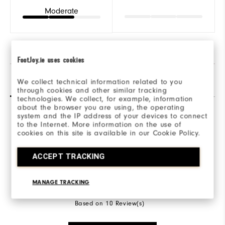
Moderate
FootJoy.ie uses cookies
Avis
(10)
Q&R
We collect technical information related to you
through cookies and other similar tracking
technologies. We collect, for example, information
about the browser you are using, the operating
system and the IP address of your devices to connect
to the Internet. More information on the use of
Overall Rating
cookies on this site is available in our Cookie Policy.
4.7/5
ACCEPT TRACKING
MANAGE TRACKING
Based on 10 Review(s)