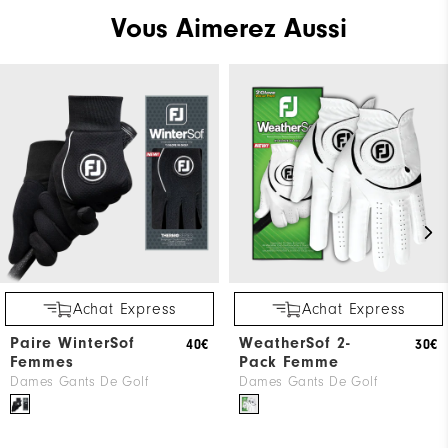
Vous Aimerez Aussi
Achat Express
Achat Express
Paire WinterSof
WeatherSof 2-
40€
30€
Femmes
Pack Femme
Dames Gants De Golf
Dames Gants De Golf