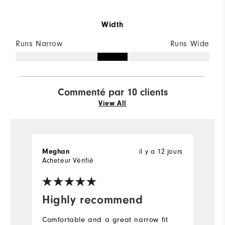
Width
Runs Narrow
Runs Wide
Commenté par 10 clients
View All
il y a 12 jours
Meghan
L
Acheteur Vérifié
Ac
Highly recommend
I
s
Comfortable and a great narrow fit