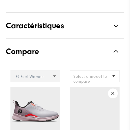
Caractéristiques
Adhérence
Spikeless
Compare
Stabilité
Supportive
Amorti
Moderate
Select a model to
FJ Fuel Women
compare