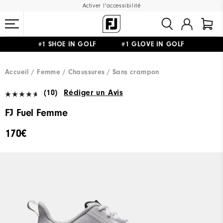
Activer l'accessibilité
#1 SHOE IN GOLF #1 GLOVE IN GOLF
LIVRAISON OFFERTE
DÈS 99€+
&
RETOUR GRATUIT
Accueil
Femme
Chaussures
Sans crampon
(10)
Rédiger un Avis
FJ Fuel Femme
170€