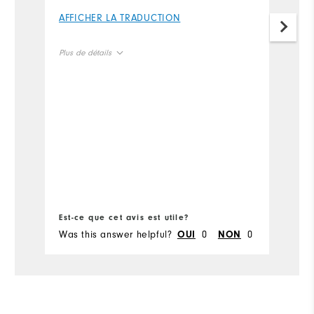
I 
AFFICHER LA TRADUCTION
f
si
Plus de détails
t
fi
Size
t
sh
Runs Small
Runs Large
A
so
Width
Pl
Runs Narrow
Runs Wide
Si
Est-ce que cet avis est utile?
Ru
Es
Was this answer helpful?
0
0
Wa
OUI
NON
W
Ru