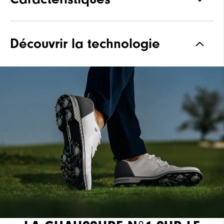
Matériaux
Premium Full Grain Leather
Découvrir la technologie
Waterproof
Waterproof Leather
Forme
Laser Street
Adhérence
Spiked
Stabilité
Most Stable
Amorti
Firm