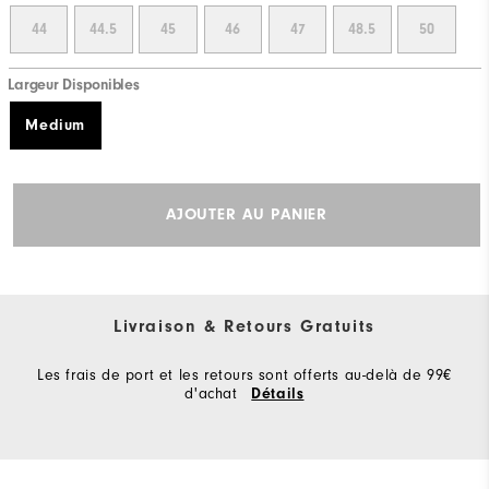
44
44.5
45
46
47
48.5
50
Largeur Disponibles
Medium
AJOUTER AU PANIER
Livraison & Retours Gratuits
Les frais de port et les retours sont offerts au-delà de 99€
d'achat
Détails