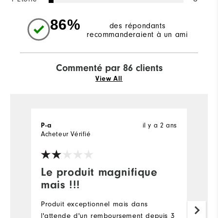
86%
des répondants
recommanderaient à un ami
Commenté par 86 clients
View All
il y a 2 ans
P-a
D
Acheteur Vérifié
Ac
Le produit magnifique
G
mais !!!
Gr
ve
Produit exceptionnel mais dans
l'attende d'un remboursement depuis 3