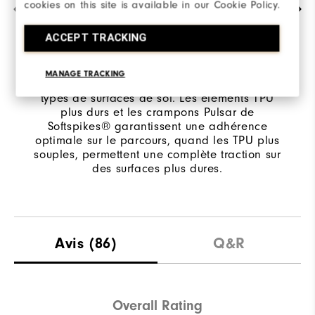
cookies on this site is available in our Cookie Policy.
UNE ACCROCHE SUR TOUTES LES
SURFACES DE SOL
ACCEPT TRACKING
Les multiples duromètres en TPU et les
crampons Pulsar de Softspikes® offrent des
MANAGE TRACKING
caractéristiques d'accroche visant différents
types de surfaces de sol. Les éléments TPU
plus durs et les crampons Pulsar de
Softspikes® garantissent une adhérence
optimale sur le parcours, quand les TPU plus
souples, permettent une complète traction sur
des surfaces plus dures.
Avis
(86)
Q&R
Overall Rating