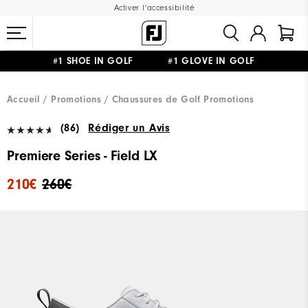
Activer l'accessibilité
#1 SHOE IN GOLF #1 GLOVE IN GOLF
LIVRAISON OFFERTE
DÈS 99€+
&
RETOUR GRATUIT
Accueil
Promotions
Chaussures de Golf Promotions
(86)
Rédiger un Avis
Premiere Series - Field LX
210€
260€