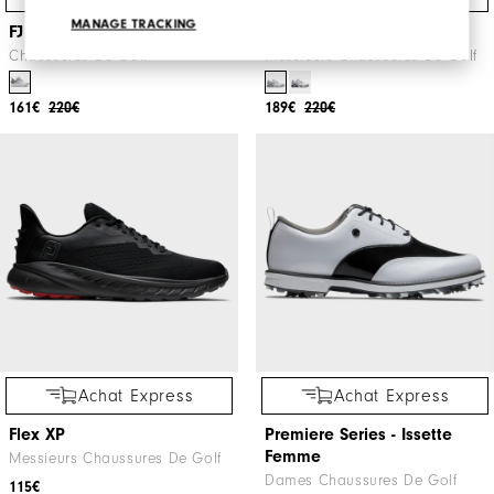
MANAGE TRACKING
FJ Quantum BOA Femme
Tour Alpha
Chaussures De Golf
Messieurs Chaussures De Golf
161€
220€
189€
220€
Achat Express
Achat Express
Flex XP
Premiere Series - Issette
Femme
Messieurs Chaussures De Golf
Dames Chaussures De Golf
115€