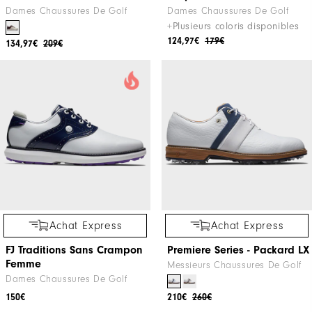
Dames Chaussures De Golf
Dames Chaussures De Golf
+Plusieurs coloris disponibles
124,97€
179€
134,97€
209€
Achat Express
Achat Express
FJ Traditions Sans Crampon
Premiere Series - Packard LX
Femme
Messieurs Chaussures De Golf
Dames Chaussures De Golf
150€
210€
260€