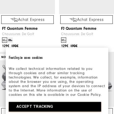
Achat Express
Achat Express
FT Quantum Femme
FJ Quantum Femme
Chaussures De Golf
Chaussures De Golf
129€
190€
129€
190€
FootJoy.ie uses cookies
NOUVEAU EN PROMO
EXCLUSIVITÉ WEB
We collect technical information related to you
through cookies and other similar tracking
technologies. We collect, for example, information
about the browser you are using, the operating
system and the IP address of your devices to connect
to the Internet. More information on the use of
cookies on this site is available in our Cookie Policy.
ACCEPT TRACKING
Achat Express
Achat Express