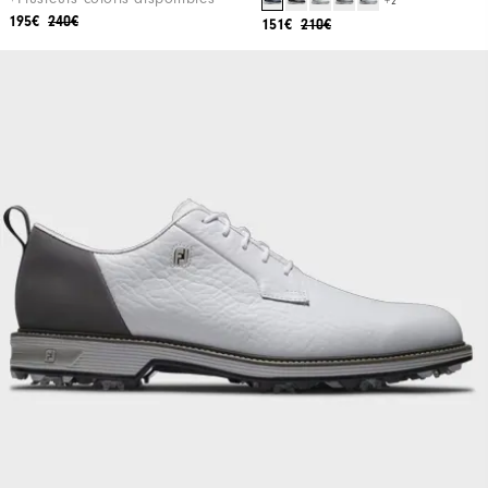
+2
195€
240€
151€
210€