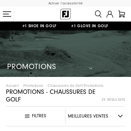
Activer l'accessibilité
#1 SHOE IN GOLF #1 GLOVE IN GOLF
LIVRAISON OFFERTE
DÈS 99€+
&
RETOUR GRATUIT
PROMOTIONS
Accueil
Promotions
Chaussures de Golf Promotions
PROMOTIONS - CHAUSSURES DE
GOLF
29 RÉSULTATS
FILTRES