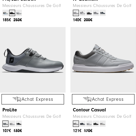
Messieurs Chaussures De Golf
Messieurs Chaussures De Golf
185€
250€
140€
200€
Achat Express
Achat Express
ProLite
Contour Casual
Messieurs Chaussures De Golf
Messieurs Chaussures De Golf
107€
130€
121€
170€