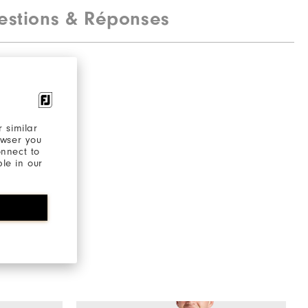
estions & Réponses
 similar
owser you
onnect to
ble in our