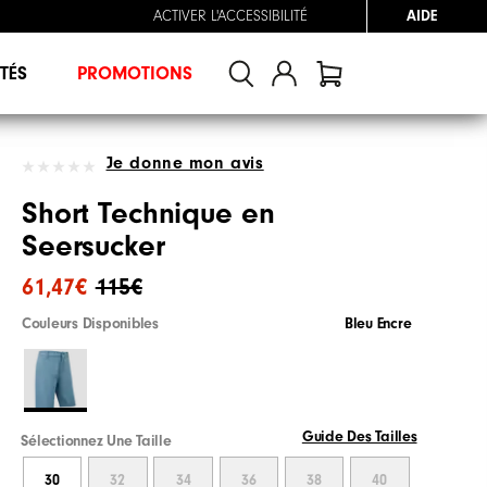
ACTIVER L'ACCESSIBILITÉ
AIDE
TÉS
PROMOTIONS
Je donne mon avis
Short Technique en
Seersucker
61,47€
115€
Couleurs Disponibles
Bleu Encre
Guide Des Tailles
Sélectionnez Une Taille
30
32
34
36
38
40