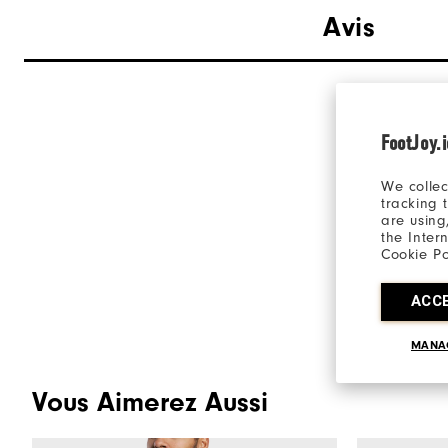
Avis
FootJoy.
We collec
tracking 
are using
the Inter
Cookie Po
ACC
MANA
Vous Aimerez Aussi