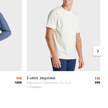
T-shirt Imprimé
P
99€
34€
135€
49€
Messieurs Vêtements De Golf
M
1 Couleur
1