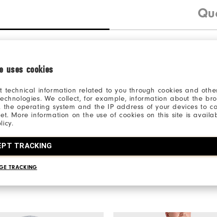
Qu
ie uses cookies
t technical information related to you through cookies and other
Be the first to review this product
technologies. We collect, for example, information about the br
Share your thoughts with other customers.
, the operating system and the IP address of your devices to c
net. More information on the use of cookies on this site is availa
licy.
JE DONNE MON AVIS
EPT TRACKING
GE TRACKING