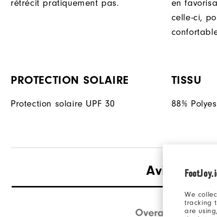
rétrécit pratiquement pas.
en favoris
celle-ci, p
confortable
PROTECTION SOLAIRE
TISSU
Protection solaire UPF 30
88% Polyes
Avis
(1)
FootJoy.
We collec
tracking 
Overall Rating
are using