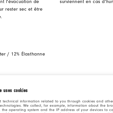
ant l'évacuation de
surviennent en cas d'hum
our rester sec et être
.
ter / 12% Élasthanne
Qu
ie uses cookies
t technical information related to you through cookies and other
technologies. We collect, for example, information about the br
la répartition des n
, the operating system and the IP address of your devices to c