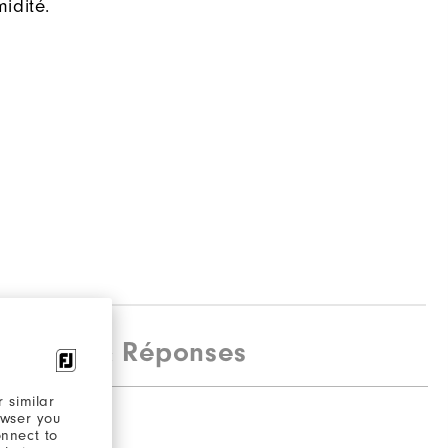
idité.
estions & Réponses
 similar
owser you
otes
onnect to