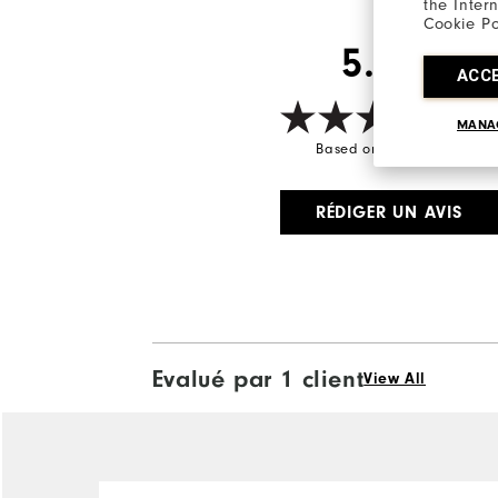
the Inter
Cookie Po
5.0/5
ACC
MANA
Based on 1 Review(s)
RÉDIGER UN AVIS
Evalué par 1 client
View All