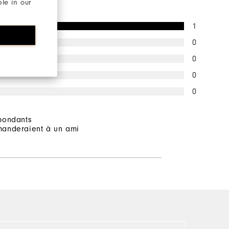
ble in our
1
0
0
0
0
pondants
anderaient à un ami