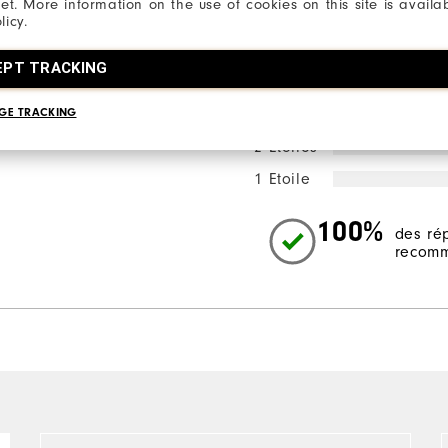
net. More information on the use of cookies on this site is availa
licy.
5 Etoiles
EPT TRACKING
4 Etoiles
GE TRACKING
3 Etoiles
2 Etoiles
1 Etoile
100%
des ré
recomm