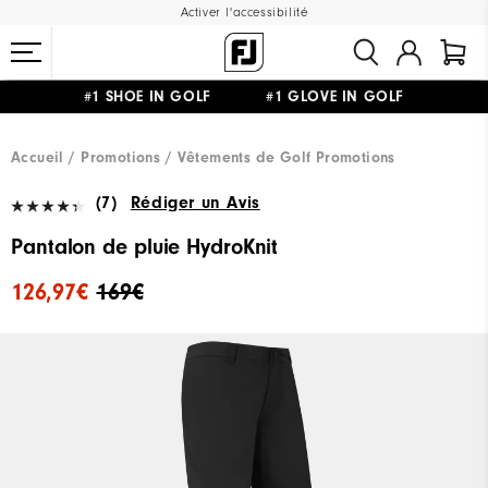
Activer l'accessibilité
#1 SHOE IN GOLF #1 GLOVE IN GOLF
LIVRAISON OFFERTE
DÈS 99€+
&
RETOUR GRATUIT
Accueil
Promotions
Vêtements de Golf Promotions
(7)
Rédiger un Avis
Pantalon de pluie HydroKnit
126,97€
169€