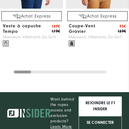
Achat Express
Achat Express
Veste à capuche
Coupe-Vent
149€
95€
Tempo
Gravier
179€
139€
Messieurs Vêtements De Golf
Messieurs Vêtements De Golf
Want behind
REJOINDRE LE FJ
the ropes
INSIDER
access and
exclusive
products?
SE CONNECTER
Learn More