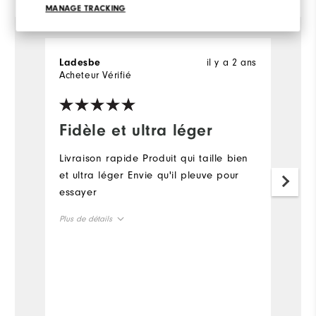
MANAGE TRACKING
il y a 2 ans
Ladesbe
Du
Acheteur Vérifié
Ac
Fidèle et ultra léger
D
p
Livraison rapide Produit qui taille bien
et ultra léger Envie qu'il pleuve pour
J'
essayer
Le
pl
Plus de détails
c
vo
Taille en général
co
Taillent plus petit
Taillent plus grand