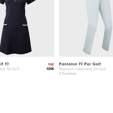
lf FJ
Pantalon FJ Par Golf
94€
125€
nts De Golf
Messieurs Vêtements De Golf
3 Couleurs