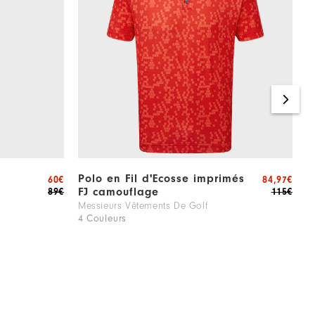
Polo en Fil d'Ecosse imprimés
P
60€
84,97€
FJ camouflage
89€
115€
M
2
Messieurs Vêtements De Golf
4 Couleurs