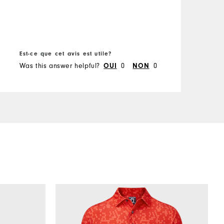
a
w
A
g
t
I
Est-ce que cet avis est utile?
E
Was this answer helpful?
0
0
W
OUI
NON