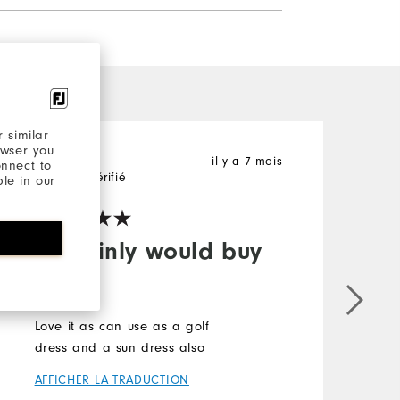
 similar
owser you
il y a 7 mois
Mary
T
onnect to
Acheteur Vérifié
A
ble in our
Certainly would buy
again
I
w
Love it as can use as a golf
a
dress and a sun dress also
s
AFFICHER LA TRADUCTION
t