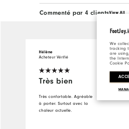
Commenté par 4 clients
View All
FootJoy.
We collec
tracking 
il y a 3 ans
Hélène
are using
Acheteur Vérifié
the Inter
Cookie Po
ACC
Très bien
MANA
Très confortable. Agréable
à porter. Surtout avec la
chaleur actuelle.