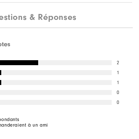
estions & Réponses
otes
2
1
1
0
0
pondants
anderaient à un ami