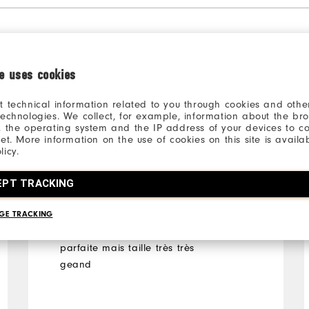
ie uses cookies
t technical information related to you through cookies and other
technologies. We collect, for example, information about the br
il y a 4 ans
Nicole
, the operating system and the IP address of your devices to c
Acheteur Vérifié
net. More information on the use of cookies on this site is availa
licy.
EPT TRACKING
Joli modele
GE TRACKING
Très joli modèle coupe
parfaite mais taille très très
geand