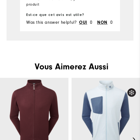
produit
pr
Est-ce que cet avis est utile?
Es
Was this answer helpful?
0
0
Wa
OUI
NON
Vous Aimerez Aussi