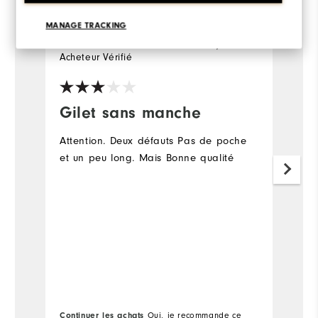
MANAGE TRACKING
il y a 3 ans
Manach
T
Acheteur Vérifié
Ac
Gilet sans manche
V
Attention. Deux défauts Pas de poche
B
et un peu long. Mais Bonne qualité
av
m
Continuer les achats
Oui, je recommande ce
Co