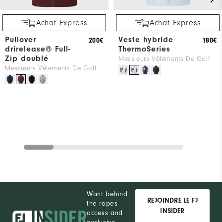
Achat Express
Achat Express
Pullover
Veste hybride
200€
180€
drirelease® Full-
ThermoSeries
Zip doublé
Messieurs Vêtements De Golf
Messieurs Vêtements De Golf
Want behind
REJOINDRE LE FJ
the ropes
INSIDER
access and