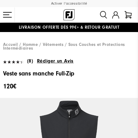
Activer l'accessibilité
LIVRAISON OFFERTE
DÈS 99€+
&
RETOUR GRATUIT
#1 SHOE IN GOLF #1 GLOVE IN GOLF
Accueil
Homme
Vêtements
Sous Couches et Protections
Intermédiaires
(8)
Rédiger un Avis
Veste sans manche Full-Zip
120€