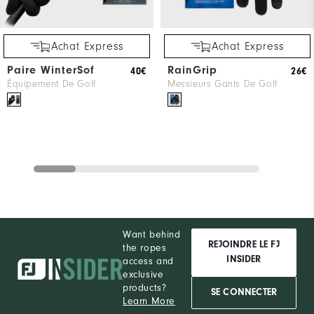
Achat Express
Achat Express
Paire WinterSof
RainGrip
40€
26€
Équipement De Golf
Messieurs Gants De Golf
Want behind
REJOINDRE LE FJ
the ropes
INSIDER
access and
exclusive
products?
SE CONNECTER
Learn More