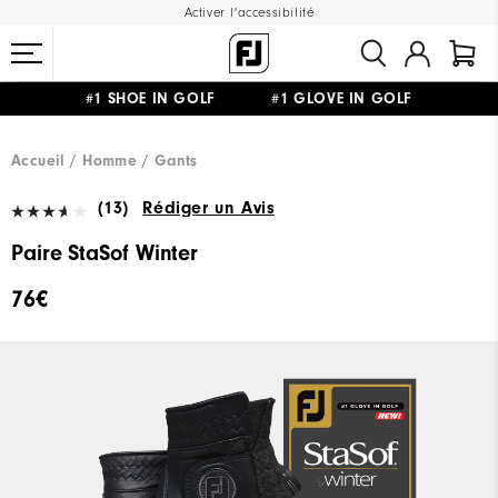
Activer l'accessibilité
#1 SHOE IN GOLF #1 GLOVE IN GOLF
LIVRAISON OFFERTE
DÈS 99€+
&
RETOUR GRATUIT
Accueil
Homme
Gants
(13)
Rédiger un Avis
Paire StaSof Winter
76€