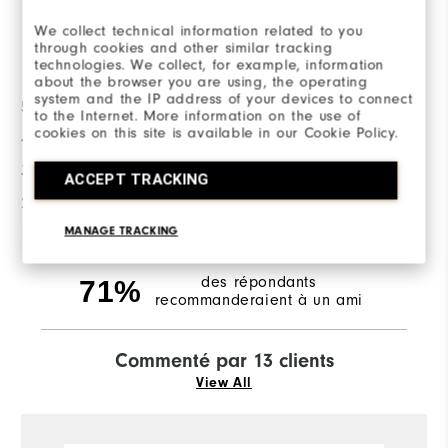
We collect technical information related to you
through cookies and other similar tracking
la répartition des notes
technologies. We collect, for example, information
about the browser you are using, the operating
system and the IP address of your devices to connect
5 Etoiles
7
to the Internet. More information on the use of
cookies on this site is available in our Cookie Policy.
4 Etoiles
1
3 Etoiles
2
ACCEPT TRACKING
2 Etoiles
2
MANAGE TRACKING
1 Etoile
1
des répondants
71%
recommanderaient à un ami
Commenté par 13 clients
View All