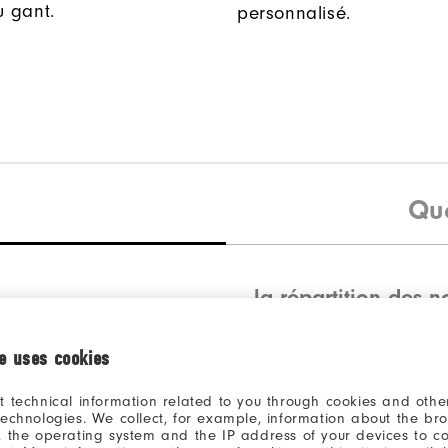
u gant.
personnalisé.
Qu
la répartition des n
ie uses cookies
5 Etoiles
4 Etoiles
t technical information related to you through cookies and other
technologies. We collect, for example, information about the br
3 Etoiles
, the operating system and the IP address of your devices to c