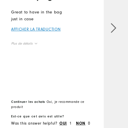
Great to have in the bag
just in case
T
t
AFFICHER LA TRADUCTION
h
n
Plus de détails
a
True to size
Overall Size
r
A
P
O
Continuer les achats
Oui, je recommande ce
produit
Est-ce que cet avis est utile?
E
Was this answer helpful?
1
0
W
OUI
NON