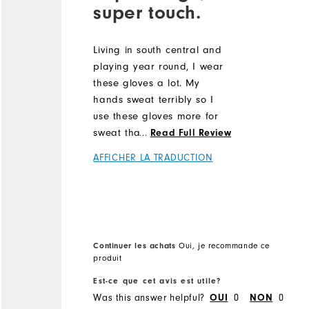
super touch.
Living in south central and
playing year round, I wear
these gloves a lot. My
hands sweat terribly so I
use these gloves more for
sweat than rain. But I have
...
Read Full Review
been caught in the rain a
AFFICHER LA TRADUCTION
number of times. I love
these gloves. Super
gripping no matter how wet
they get. Also, they wear
like iron.
Continuer les achats
Oui, je recommande ce
produit
Est-ce que cet avis est utile?
Was this answer helpful?
0
0
OUI
NON