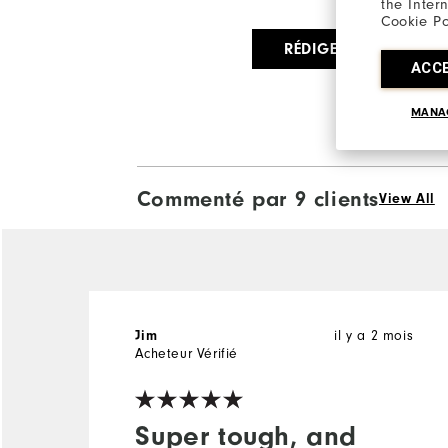
the Inter
Cookie Po
RÉDIGER UN AVIS
ACC
MANA
Commenté par 9 clients
View All
il y a 2 mois
Jim
Acheteur Vérifié
Super tough, and