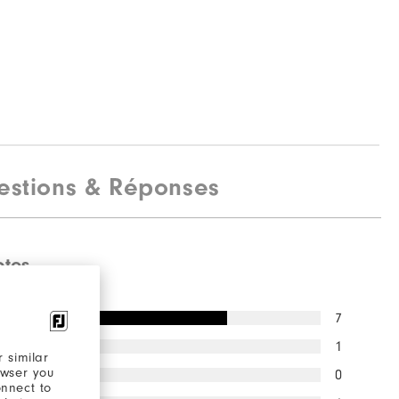
estions & Réponses
otes
7
1
 similar
owser you
0
onnect to