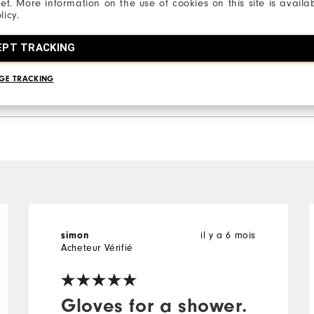
2 Etoiles
net. More information on the use of cookies on this site is availa
licy.
1 Etoile
EPT TRACKING
86%
des répo
recomman
GE TRACKING
il y a 6 mois
simon
Acheteur Vérifié
Gloves for a shower.