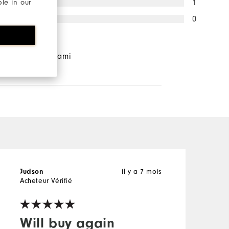
1
ble in our
0
ndants
deraient à un ami
il y a 7 mois
Judson
l
Acheteur Vérifié
A
Will buy again