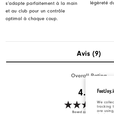
légèreté d
s’adapte parfaitement à la main
et au club pour un contrôle
optimal à chaque coup.
Avis
(9)
Overall Rating
4.6/5
FootJoy.
We collec
tracking 
are using
Based on 9 Review(s)