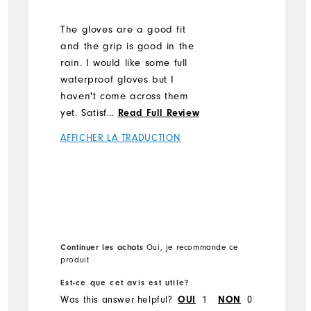
The gloves are a good fit
and the grip is good in the
rain. I would like some full
waterproof gloves but I
haven't come across them
yet. Satisfied with what I
...
Read Full Review
have.
AFFICHER LA TRADUCTION
Continuer les achats
Oui, je recommande ce
produit
Est-ce que cet avis est utile?
Was this answer helpful?
1
0
OUI
NON