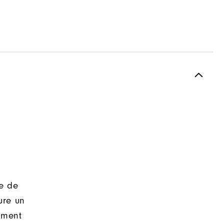
e de
ure un
ement