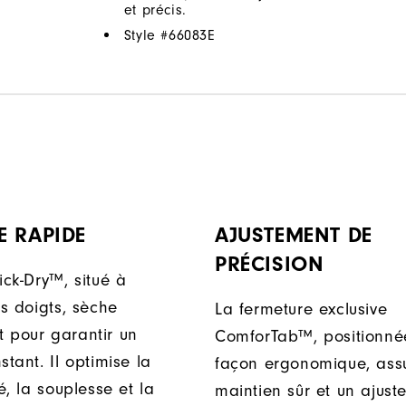
et précis.
Style #
66083E
E RAPIDE
AJUSTEMENT DE
PRÉCISION
ick-Dry™, situé à
es doigts, sèche
La fermeture exclusive
 pour garantir un
ComforTab™, positionné
stant. Il optimise la
façon ergonomique, ass
té, la souplesse et la
maintien sûr et un ajust