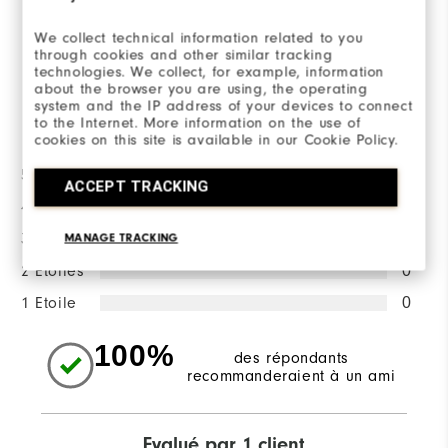
We collect technical information related to you
RÉDIGER UN AVIS
through cookies and other similar tracking
technologies. We collect, for example, information
about the browser you are using, the operating
system and the IP address of your devices to connect
la répartition des notes
to the Internet. More information on the use of
cookies on this site is available in our Cookie Policy.
5 Etoiles
1
ACCEPT TRACKING
4 Etoiles
0
MANAGE TRACKING
3 Etoiles
0
2 Etoiles
0
1 Etoile
0
100%
des répondants
recommanderaient à un ami
Evalué par 1 client