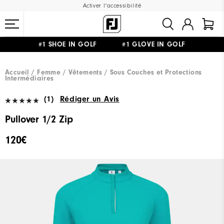
Activer l'accessibilité
#1 SHOE IN GOLF #1 GLOVE IN GOLF
LIVRAISON OFFERTE
DÈS 99€+
&
RETOUR GRATUIT
Accueil
Femme
Vêtements
Sous Couches et Protections
Intermédiaires
(1)
Rédiger un Avis
Pullover 1/2 Zip
120€