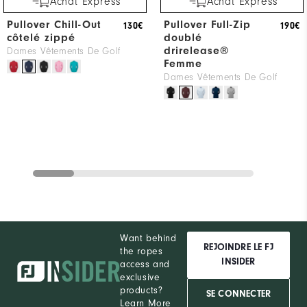
Achat Express
Achat Express
Pullover Chill-Out
Pullover Full-Zip
130€
190€
côtelé zippé
doublé
drirelease®
Dames Vêtements De Golf
Femme
Dames Vêtements De Golf
Want behind
REJOINDRE LE FJ
the ropes
INSIDER
access and
exclusive
products?
SE CONNECTER
Learn More