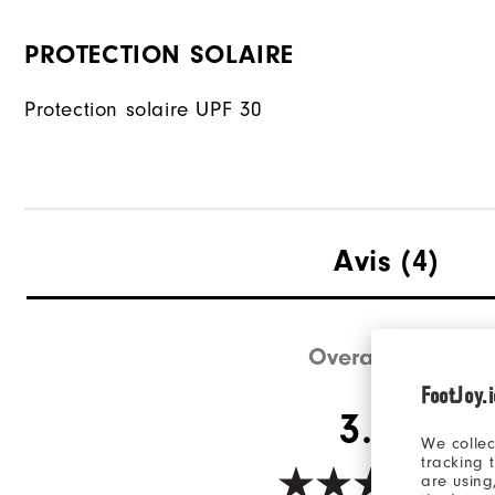
PROTECTION SOLAIRE
Protection solaire UPF 30
Avis
(4)
Overall Rating
FootJoy.
3.3/5
We collec
tracking 
are using