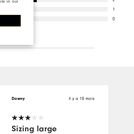
ble in our
1
0
il y a 10 mois
Dawny
S
A
Sizing large