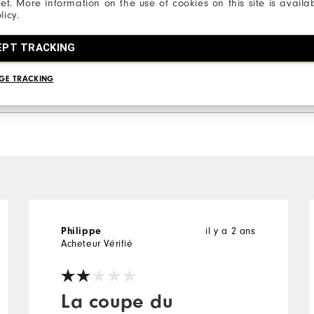
net. More information on the use of cookies on this site is availa
licy.
2 Etoiles
1 Etoile
EPT TRACKING
GE TRACKING
il y a 2 ans
Philippe
Acheteur Vérifié
La coupe du