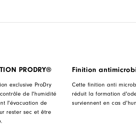
ATION PRODRY®
Finition antimicro
ion exclusive ProDry
Cette finition anti micro
contrôle de l'humidité
réduit la formation d'od
ant l'évacuation de
surviennent en cas d'hum
our rester sec et être
.