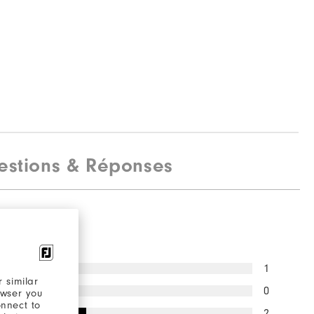
estions & Réponses
otes
1
 similar
0
owser you
onnect to
2