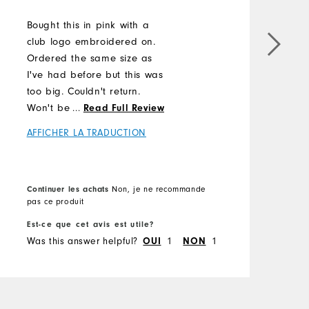
Bought this in pink with a
T
club logo embroidered on.
l
Ordered the same size as
o
I've had before but this was
A
too big. Couldn't return.
Won't be recommending
...
Read Full Review
this make for our team
AFFICHER LA TRADUCTION
shirts - which is why I was
trying it!
C
Continuer les achats
Non, je ne recommande
p
pas ce produit
E
Est-ce que cet avis est utile?
W
Was this answer helpful?
1
1
OUI
NON
h