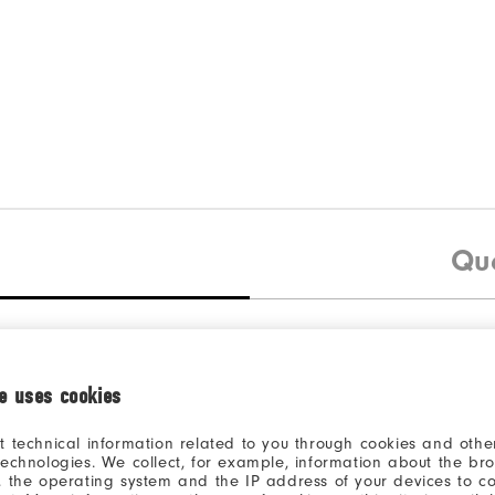
Qu
la répartition des n
ie uses cookies
5 Etoiles
t technical information related to you through cookies and other
4 Etoiles
technologies. We collect, for example, information about the br
, the operating system and the IP address of your devices to c
3 Etoiles