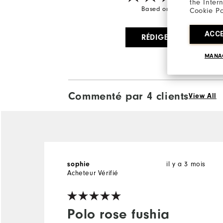
the Inter
Based on 4 Review(s)
Cookie Po
ACC
RÉDIGER UN AVIS
MANA
Commenté par 4 clients
View All
il y a 3 mois
sophie
Acheteur Vérifié
Polo rose fushia