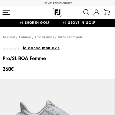
Activer l'accessibilité
#1 SHOE IN GOLF #1 GLOVE IN GOLF
LIVRAISON OFFERTE
DÈS 99€+
&
RETOUR GRATUIT
Accueil
Femme
Chaussures
Sans crampon
Je donne mon avis
Pro/SL BOA Femme
260€