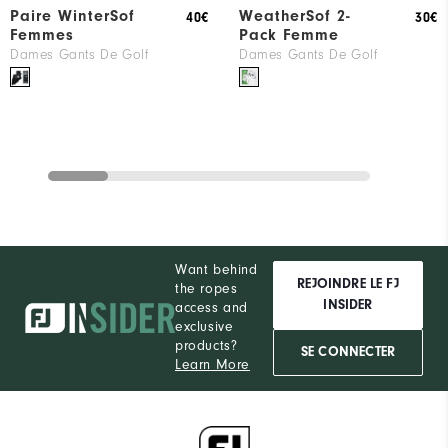
Paire WinterSof
WeatherSof 2-
40€
30€
Femmes
Pack Femme
Dames Gants De Golf
Dames Gants De Golf
Want behind
REJOINDRE LE FJ
the ropes
INSIDER
access and
exclusive
products?
SE CONNECTER
Learn More