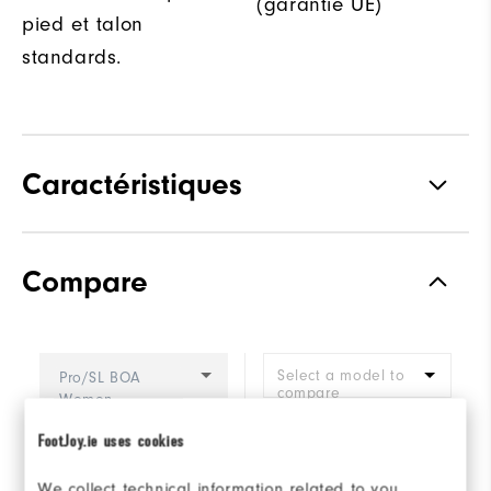
(garantie UE)
pied et talon
standards.
Caractéristiques
Matériaux
Technologie Z-Tec
Compare
Waterproof
Garantie d'imperméabilité de 2
ans
Forme
Forme Vantage
Select a model to
Pro/SL BOA
compare
Women
Système de laçage
Lacets traditionnels
FootJoy.ie uses cookies
Adhérence
Sans crampon
We collect technical information related to you