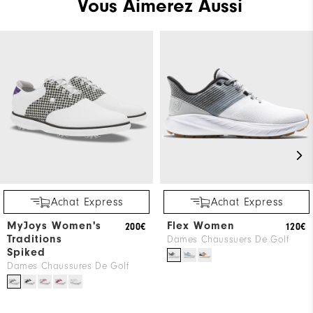
Vous Aimerez Aussi
Achat Express
Achat Express
MyJoys Women's
Flex Women
200€
120€
Traditions
Dames Chaussuers De Golf
Spiked
Dames Chaussures De Golf