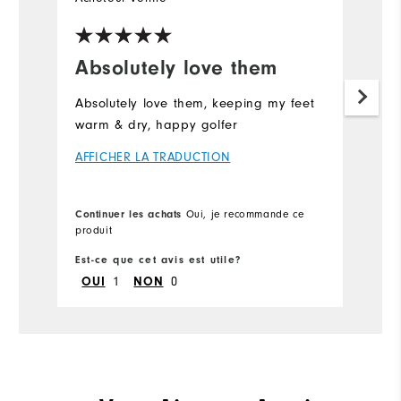
Absolutely love them
G
Absolutely love them, keeping my feet
R
warm & dry, happy golfer
fi
as
AFFICHER LA TRADUCTION
A
Continuer les achats
Oui, je recommande ce
produit
Est-ce que cet avis est utile?
Es
1
0
OUI
NON