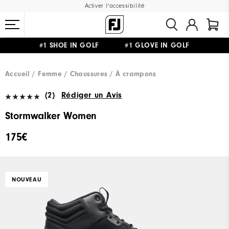
Activer l'accessibilité
#1 SHOE IN GOLF #1 GLOVE IN GOLF
LIVRAISON OFFERTE
DÈS 99€+
&
RETOUR GRATUIT
Accueil
Femme
Chaussures
À crampons
(2)
Rédiger un Avis
Stormwalker Women
175€
NOUVEAU