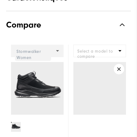
Matériaux
Cuir avec doublure Thinsulate
Compare
Forme
Finition Flex
Adhérence
Spiked
Select a model to
Stormwalker
Stabilité
Très stable
compare
Women
Amorti
Amorti ferme