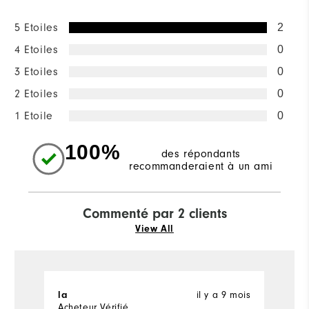
5 Etoiles
2
4 Etoiles
0
3 Etoiles
0
2 Etoiles
0
1 Etoile
0
100%
des répondants
recommanderaient à un ami
Commenté par 2 clients
View All
il y a 9 mois
la
Ju
Acheteur Vérifié
Ac