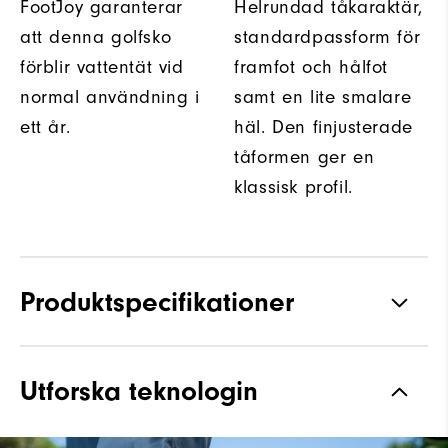
FootJoy garanterar
Helrundad tåkaraktär,
att denna golfsko
standardpassform för
förblir vattentät vid
framfot och hålfot
normal användning i
samt en lite smalare
ett år.
häl. Den finjusterade
tåformen ger en
klassisk profil.
Produktspecifikationer
Grepp
Spiked
Utforska teknologin
Stabilitet
Most Stable