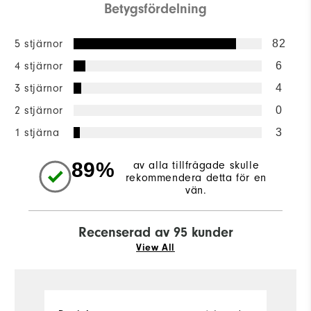
Betygsfördelning
5 stjärnor
82
4 stjärnor
6
3 stjärnor
4
2 stjärnor
0
1 stjärna
3
89%
av alla tillfrågade skulle
rekommendera detta för en
vän.
Recenserad av 95 kunder
View All