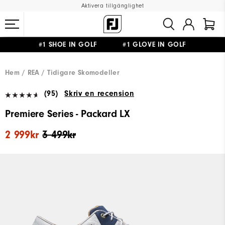
Aktivera tillgänglighet
#1 SHOE IN GOLF #1 GLOVE IN GOLF
FRI FRAKT
PÅ ALLA BESTÄLLNINGAR ÖVER 999KR
&
FRI RETUR
Hem
REA
Tidigare Skomodeller
(95)
Skriv en recension
Premiere Series - Packard LX
2 999kr
3 499kr