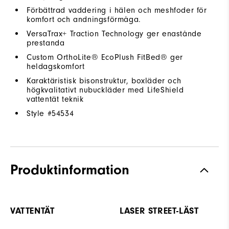
Förbättrad vaddering i hälen och meshfoder för
komfort och andningsförmåga.
VersaTrax+ Traction Technology ger enastånde
prestanda
Custom OrthoLite® EcoPlush FitBed® ger
heldagskomfort
Karaktäristisk bisonstruktur, boxläder och
högkvalitativt nubuckläder med LifeShield
vattentät teknik
Style #
54534
Produktinformation
VATTENTÄT
LASER STREET-LÄST