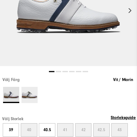
Välj Färg
Vit / Marin
Storleksguide
Välj Storlek
39
40
40.5
41
42
42.5
43