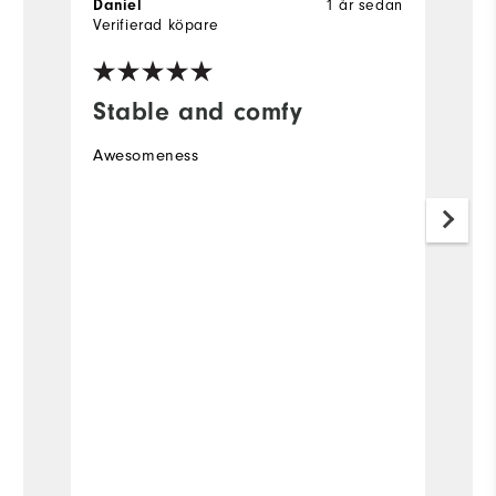
1 år sedan
Daniel
H
Verifierad köpare
Ve
Stable and comfy
H
Awesomeness
Ja
d
m
.
h