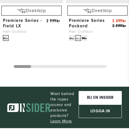
Direktköp
Direktköp
Premiere Series -
Premiere Series
2 999kr
2 499kr
Field LX
Packard
2 999kr
Herr Golfskor
Herr Golfskor
Want behind
BLI EN INSIDER
the ropes
access and
exclusive
LOGGA IN
products?
Learn More