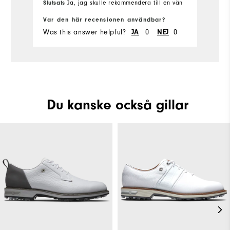
Slutsats
Ja, jag skulle rekommendera till en vän
Sl
Var den här recensionen användbar?
Va
Was this answer helpful?
0
0
Wa
JA
NEJ
Du kanske också gillar