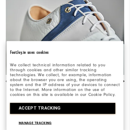
FootJoy.ie uses cookies
We collect technical information related to you
through cookies and other similar tracking
technologies. We collect, for example, information
about the browser you are using, the operating
UTSÖKT HANTVERK & STILRENA DETALJER
system and the IP address of your devices to connect
to the Internet. More information on the use of
Sadel i högkvalitativt nubuckläder och
cookies on this site is available in our Cookie Policy.
texturering i premium bison. Den sofistikerade
designen överträffas bara av det mjuka,
ACCEPT TRACKING
följsamma fårskinnsfodret och de lättviktiga
funktionsmaterialen.
MANAGE TRACKING