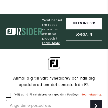
Want behind
BLI EN INSIDER
the ropes
access and
exclusive
LOGGA IN
products?
Learn More
Anmäl dig till vårt nyhetsbrev och håll dig
uppdaterad om det senaste från FJ.
Välj att få FJ nyhetsbrev och godkänn FootJoys
integritetspolicy
.