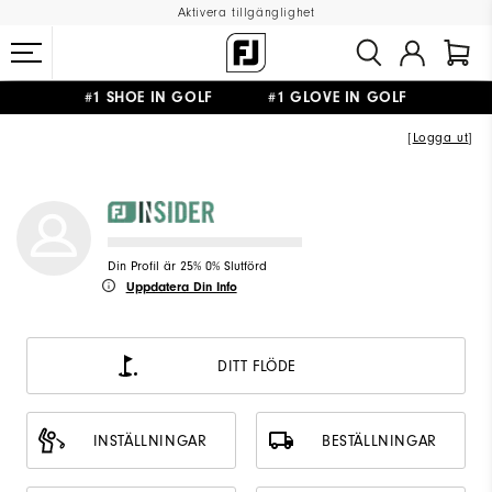
Aktivera tillgänglighet
#1 SHOE IN GOLF #1 GLOVE IN GOLF
FRI FRAKT
PÅ ALLA BESTÄLLNINGAR ÖVER 999KR
&
FRI RETUR
[
Logga ut
]
Din Profil är 25% 0% Slutförd
Uppdatera Din Info
DITT FLÖDE
INSTÄLLNINGAR
BESTÄLLNINGAR