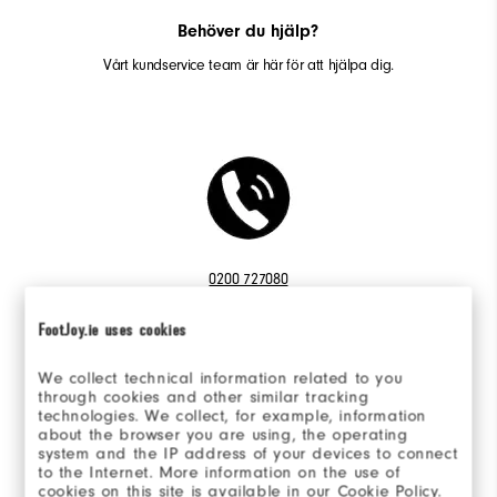
Behöver du hjälp?
Vårt kundservice team är här för att hjälpa dig.
0200 727080
Mån-Tors 09:00-16:00, Fre 09:00-15:00
FootJoy.ie uses cookies
We collect technical information related to you
through cookies and other similar tracking
technologies. We collect, for example, information
about the browser you are using, the operating
Skicka meddelande
system and the IP address of your devices to connect
to the Internet. More information on the use of
Skicka meddelande
cookies on this site is available in our Cookie Policy.