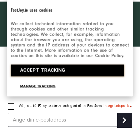
Want behind
FootJoy.ie uses cookies
BLI EN INSIDER
the ropes
access and
We collect technical information related to you
exclusive
LOGGA IN
through cookies and other similar tracking
products?
technologies. We collect, for example, information
Learn More
about the browser you are using, the operating
system and the IP address of your devices to connect
to the Internet. More information on the use of
cookies on this site is available in our Cookie Policy.
ACCEPT TRACKING
Anmäl dig till vårt nyhetsbrev och håll dig
MANAGE TRACKING
uppdaterad om det senaste från FJ.
Välj att få FJ nyhetsbrev och godkänn FootJoys
integritetspolicy
.