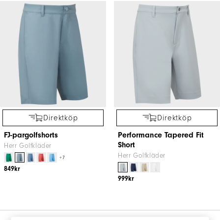
Direktköp
Direktköp
FJ-pargolfshorts
Performance Tapered Fit
Short
Herr Golfkläder
Herr Golfkläder
+7
849kr
999kr