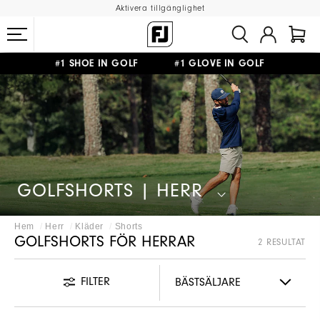
Aktivera tillgänglighet
#1 SHOE IN GOLF #1 GLOVE IN GOLF
FRI FRAKT
PÅ ALLA BESTÄLLNINGAR ÖVER 999KR
&
FRI RETUR
GOLFSHORTS | HERR
Hem
Herr
Kläder
Shorts
GOLFSHORTS FÖR HERRAR
2 RESULTAT
FILTER