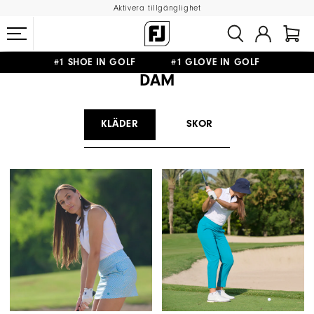
Aktivera tillgänglighet
#1 SHOE IN GOLF #1 GLOVE IN GOLF
DAM
FRI FRAKT
PÅ ALLA BESTÄLLNINGAR ÖVER 999KR
&
FRI RETUR
KLÄDER
SKOR