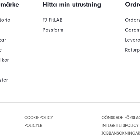
umärke
Hitta min utrustning
Ordr
toria
FJ FitLAB
Orders
Passform
Garant
kar
Lever
e
Returp
lkor
ster
COOKIEPOLICY
OÖNSKADE FÖRSLA
POLICYER
INTEGRITETSPOLICY
JOBBANSÖKNINGA