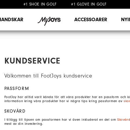
#1 SHOE IN GOLF #1 GLOVE IN GOLF
FRI FRAKT
FRI RETUR
PÅ ALLA BESTÄLLNINGAR ÖVER 999KR
&
HANDSKAR
ACCESSOARER
NY
KUNDSERVICE
Välkommen till FootJoys kundservice
PASSFORM
FootJoy har alltid varit kända för att våra produkter har en passform och
information kring våra produkter har vi några tips kring passformen av
sko
SKOVÅRD
I tillägg till tipsen om passformen har vi även inkluderat en del om
Skovår
mest av din investering.