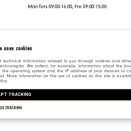
Mån-Tors 09:00-16:00, Fre 09:00-15:00
ie uses cookies
t technical information related to you through cookies and other
technologies. We collect, for example, information about the br
, the operating system and the IP address of your devices to c
net. More information on the use of cookies on this site is availa
licy.
EPT TRACKING
GE TRACKING