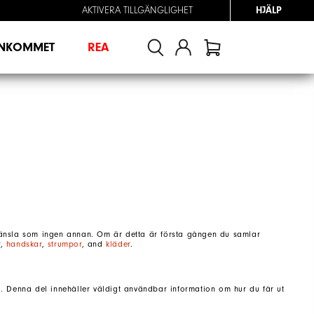
AKTIVERA TILLGÄNGLIGHET
HJÄLP
INKOMMET
REA
 känsla som ingen annan. Om är detta är första gången du samlar
r
,
handskar
,
strumpor
, and
kläder
.
d
. Denna del innehåller väldigt användbar information om hur du får ut