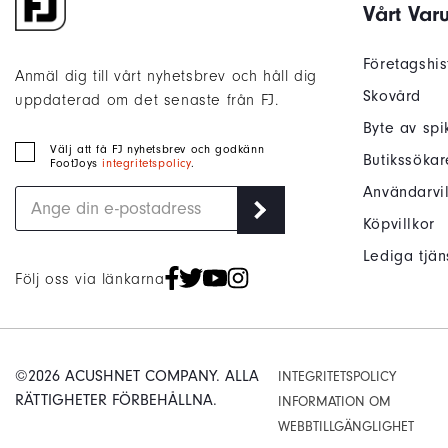
Vårt Var
Företagshis
Anmäl dig till vårt nyhetsbrev och håll dig
Skovård
uppdaterad om det senaste från FJ.
Byte av spi
Välj att få FJ nyhetsbrev och godkänn
Butikssökar
FootJoys
integritetspolicy
.
Användarvil
Köpvillkor
Lediga tjän
Följ oss via länkarna
©2026 ACUSHNET COMPANY. ALLA
INTEGRITETSPOLICY
RÄTTIGHETER FÖRBEHÅLLNA.
INFORMATION OM
WEBBTILLGÄNGLIGHET