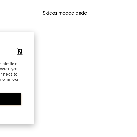
Skicka meddelande
 similar
owser you
onnect to
ble in our