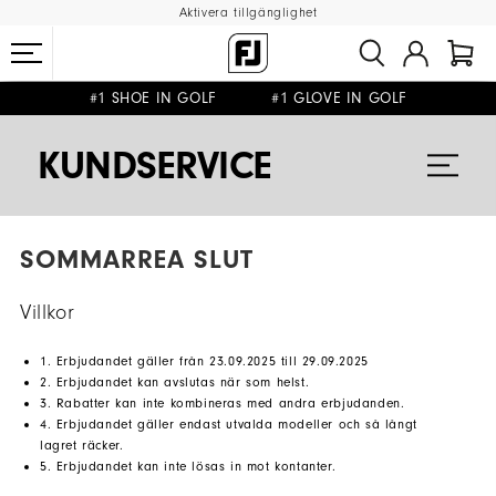
Aktivera tillgänglighet
#1 SHOE IN GOLF #1 GLOVE IN GOLF
FRI FRAKT
FRI RETUR
PÅ ALLA BESTÄLLNINGAR ÖVER 999KR
&
KUNDSERVICE
SOMMARREA SLUT
Villkor
1. Erbjudandet gäller från 23.09.2025 till 29.09.2025
2. Erbjudandet kan avslutas när som helst.
3. Rabatter kan inte kombineras med andra erbjudanden.
4. Erbjudandet gäller endast utvalda modeller och så långt
lagret räcker.
5. Erbjudandet kan inte lösas in mot kontanter.