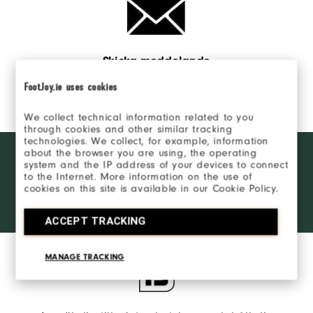
Skicka meddelande
FootJoy.ie uses cookies
Skicka meddelande
We collect technical information related to you
through cookies and other similar tracking
technologies. We collect, for example, information
Want behind
about the browser you are using, the operating
BLI EN INSIDER
the ropes
system and the IP address of your devices to connect
access and
to the Internet. More information on the use of
cookies on this site is available in our Cookie Policy.
exclusive
LOGGA IN
products?
Learn More
ACCEPT TRACKING
MANAGE TRACKING