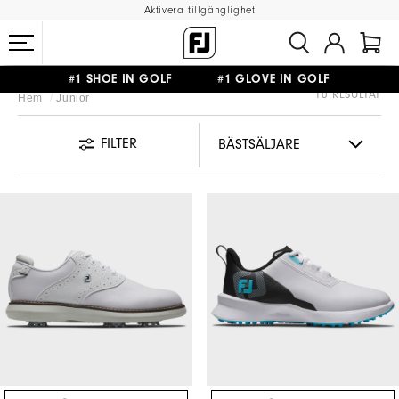
Aktivera tillgänglighet
#1 SHOE IN GOLF #1 GLOVE IN GOLF
10 RESULTAT
Hem
Junior
FRI FRAKT
PÅ ALLA BESTÄLLNINGAR ÖVER 999KR
&
FRI RETUR
FILTER