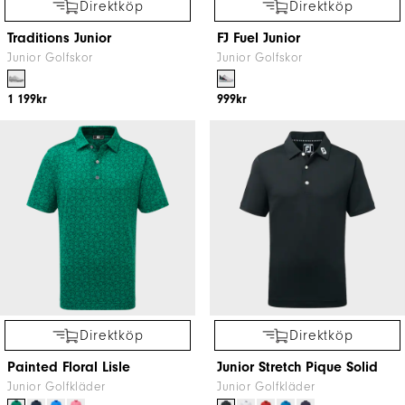
Direktköp
Direktköp
Traditions Junior
FJ Fuel Junior
Junior Golfskor
Junior Golfskor
1 199kr
999kr
Direktköp
Direktköp
Painted Floral Lisle
Junior Stretch Pique Solid
Junior Golfkläder
Junior Golfkläder