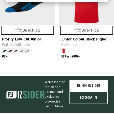
Direktköp
Direktköp
ProDry Low Cut Junior
Junior Colour Block Pique
Pojkar Golfkläder
Golfkläder
+1
89kr
377kr
599kr
Want behind
BLI EN INSIDER
the ropes
access and
exclusive
LOGGA IN
products?
Learn More