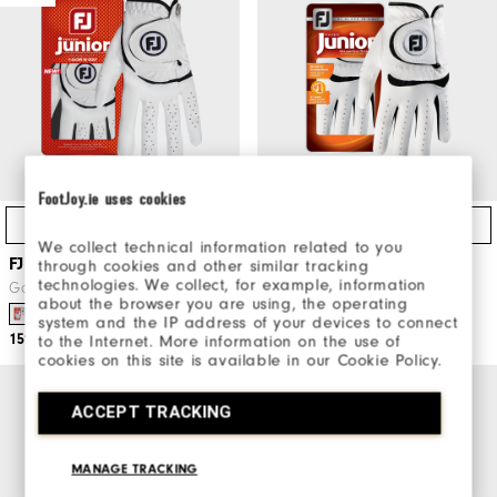
FootJoy.ie uses cookies
Direktköp
Direktköp
We collect technical information related to you
FJ Junior
FJ Junior
through cookies and other similar tracking
technologies. We collect, for example, information
Golfhandskar
Junior Golfhandskar
about the browser you are using, the operating
system and the IP address of your devices to connect
159kr
149kr
to the Internet. More information on the use of
cookies on this site is available in our Cookie Policy.
ACCEPT TRACKING
MANAGE TRACKING