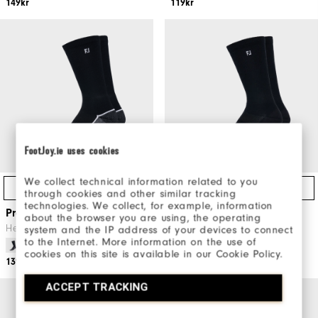
149kr
119kr
FootJoy.ie uses cookies
We collect technical information related to you
Direktköp
Direktköp
through cookies and other similar tracking
technologies. We collect, for example, information
ProDry Crew
ProDry Lightweight Crew
about the browser you are using, the operating
Herr Golfkläder
Herr Golfstrumpor
system and the IP address of your devices to connect
to the Internet. More information on the use of
cookies on this site is available in our Cookie Policy.
139kr
129kr
ACCEPT TRACKING