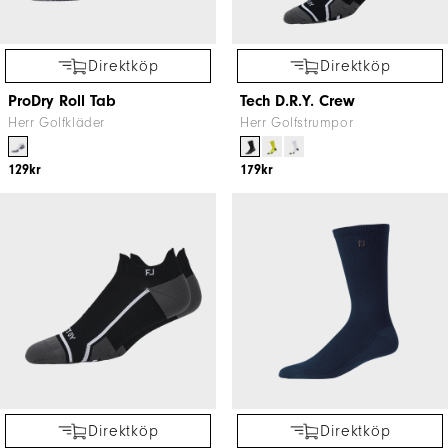
Direktköp
Direktköp
ProDry Roll Tab
Tech D.R.Y. Crew
Herr Golfkläder
Herr Golfstrumpor
129kr
179kr
Direktköp
Direktköp