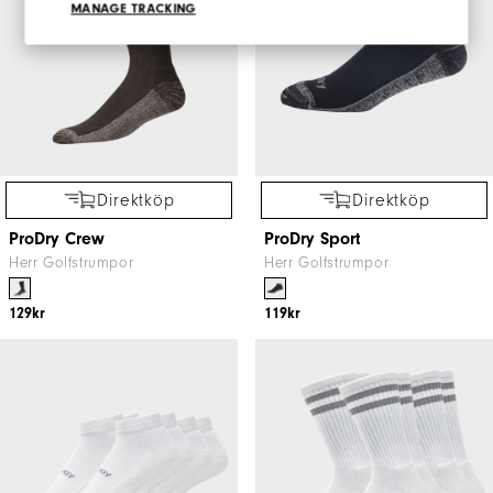
MANAGE TRACKING
Direktköp
Direktköp
ProDry Crew
ProDry Sport
Herr Golfstrumpor
Herr Golfstrumpor
129kr
119kr