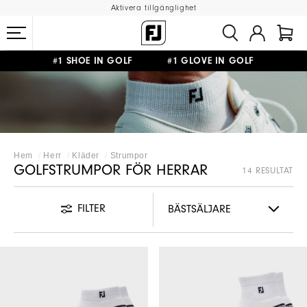
Aktivera tillgänglighet
#1 SHOE IN GOLF #1 GLOVE IN GOLF
FRI FRAKT
PÅ ALLA BESTÄLLNINGAR ÖVER 999KR
&
FRI RETUR
Hem
Herr
Kläder
Strumpor
GOLFSTRUMPOR FÖR HERRAR
14 RESULTAT
FILTER