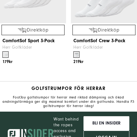
Direktköp
Direktköp
ComfortSof Sport 3-Pack
ComfortSof Crew 3-Pack
Herr Golfkläder
Herr Golfkläder
179kr
219kr
GOLFSTRUMPOR FÖR HERRAR
FootJoy golfstrumpor för herrar med riktad dämpning och ökad
andningsförmåga ger dig maximal komfort under din golfrunda. Handla FJ-
golfstrumpor för herrar idag!
Want behind
BLI EN INSIDER
the ropes
access and
exclusive