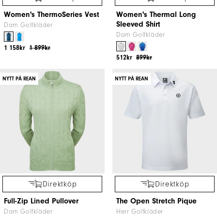
Women's ThermoSeries Vest
Women's Thermal Long
Sleeved Shirt
Dam Golfkläder
Dam Golfkläder
1 158kr
1 899kr
512kr
899kr
NYTT PÅ REAN
NYTT PÅ REAN
Direktköp
Direktköp
Full-Zip Lined Pullover
The Open Stretch Pique
Dam Golfkläder
Herr Golfkläder