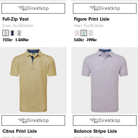
Direktköp
Direktköp
Full-Zip Vest
Figure Print Lisle
Dam Golfkläder
Herr Golfkläder
703kr
1 049kr
560kr
799kr
Direktköp
Direktköp
Citrus Print Lisle
Balance Stripe Lisle