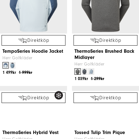
Digital Camo FJ Print Lisle
FJ Lite Slim Fit Trousers
Herr Golfkläder
Herr Golfkläder
647kr
899kr
697kr
1 199kr
Direktköp
Direktköp
FJ Tapered Fit Chino
TempoSeries Lightweight
Vest
Herr Golfkläder
Herr Golfkläder