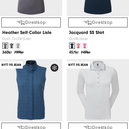
Direktköp
Direktköp
Heather Self-Collar Lisle
Jacquard SS Shirt
Dam Golfkläder
Golfkläder
360kr
799kr
457kr
749kr
NYTT PÅ REAN
NYTT PÅ REAN
Direktköp
Direktköp