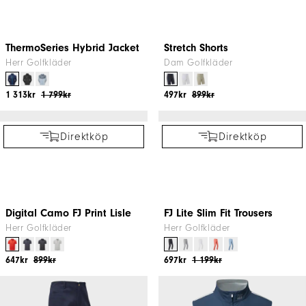
399kr
449kr
Direktköp
Direktköp
Hoodie med tryck Dam
Tempo Hoodie Dam
Dam Golfkläder
Dam Golfkläder
999kr
1 199kr
999kr
1 199kr
Direktköp
Direktköp
FJ-golfklänning
Engineered Pin Stripe Lisle