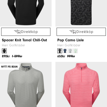
Direktköp
Direktköp
Spacer Knit Tonal Chill-Out
Pop Camo Lisle
Herr Golfkläder
Herr Golfkläder
890kr
1 099kr
650kr
999kr
NYTT PÅ REAN