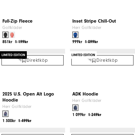
1 004kr
1 499kr
1 115kr
1 799kr
NYTT PÅ REAN
Direktköp
Direktköp
Women's Wool Blend Cable
Jersey Solid Chill-Out
Knit V-Neck Vest
Golfkläder
Dam Golfkläder
844kr
1 299kr
695kr
1 199kr
Direktköp
NYTT PÅ REAN