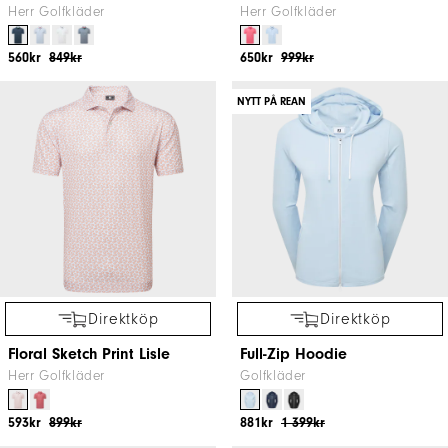
Herr Golfkläder
Herr Golfkläder
560kr
849kr
650kr
999kr
NYTT PÅ REAN
Direktköp
Direktköp
Floral Sketch Print Lisle
Full-Zip Hoodie
Herr Golfkläder
Golfkläder
593kr
899kr
881kr
1 399kr