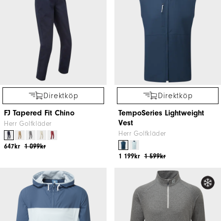
Dam Golfkläder
Herr Golfkläder
897kr
1 199kr
797kr
999kr
Direktköp
Direktköp
ThermoSeries Hybrid Jacket
Stretch Shorts
Herr Golfkläder
Dam Golfkläder
1 313kr
1 799kr
497kr
899kr
Direktköp
Direktköp