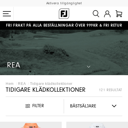
Aktivera tillgänglighet
FRI FRAKT
PÅ ALLA BESTÄLLNINGAR ÖVER 999KR
&
FRI RETUR
#1 SHOE IN GOLF #1 GLOVE IN GOLF
REA
Hem
REA
Tidigare klädkollektioner
TIDIGARE KLÄDKOLLEKTIONER
121 RESULTAT
FILTER