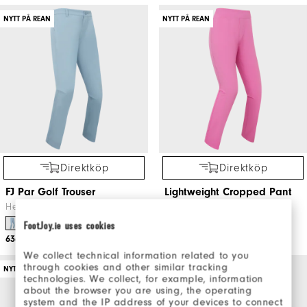
NYTT PÅ REAN
NYTT PÅ REAN
Direktköp
Direktköp
FJ Par Golf Trouser
Lightweight Cropped Pant
Herr Golfkläder
Golfkläder
FootJoy.ie uses cookies
636kr
949kr
600kr
999kr
We collect technical information related to you
through cookies and other similar tracking
NYTT PÅ REAN
NYTT PÅ REAN
technologies. We collect, for example, information
about the browser you are using, the operating
system and the IP address of your devices to connect