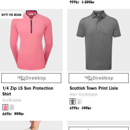
2025 U.S. Open Alt Logo
ADK Hoodie
Hoodie
Herr Golfkläder
Herr Golfkläder
1 099kr
1 249kr
1 300kr
1 499kr
Direktköp
Direktköp
Tempo Hoodie Jacket
Rundhalsad pullover
Herr Golfkläder
Herr Golfkläder
1 099kr
1 199kr
999kr
1 199kr
LIMITED EDITION
LIMITED EDITION
Direktköp
Direktköp