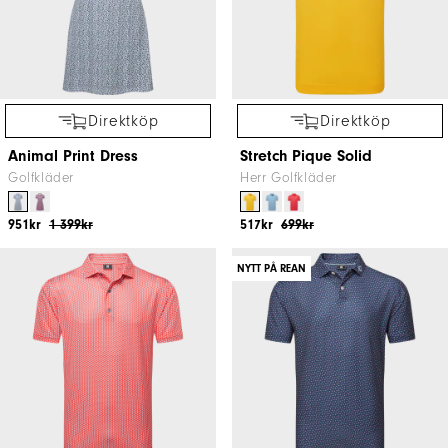
Direktköp
Direktköp
Animal Print Dress
Stretch Pique Solid
Golfkläder
Herr Golfkläder
951kr
1 399kr
517kr
699kr
NYTT PÅ REAN