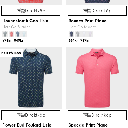
Direktköp
Direktköp
Houndstooth Geo Lisle
Bounce Print Pique
Herr Golfkläder
Herr Golfkläder
594kr
849kr
664kr
949kr
NYTT PÅ REAN
Direktköp
Direktköp
Flower Bud Foulard Lisle
Speckle Print Pique