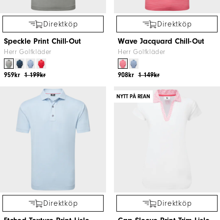
Direktköp
Direktköp
Speckle Print Chill-Out
Wave Jacquard Chill-Out
Herr Golfkläder
Herr Golfkläder
959kr
1 199kr
908kr
1 149kr
NYTT PÅ REAN
Direktköp
Direktköp