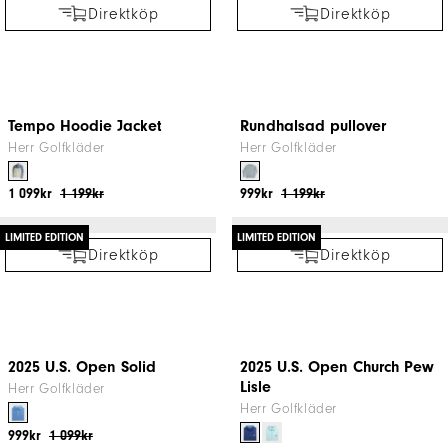
Inset Stripe Chill-Out
Herr Golfkläder
999kr
1 099kr
Direktköp
Full-Zip Fleece
Golfkläder
851kr
1 199kr
Direktköp
Direktköp
LIMITED EDITION
LIMITED EDITION