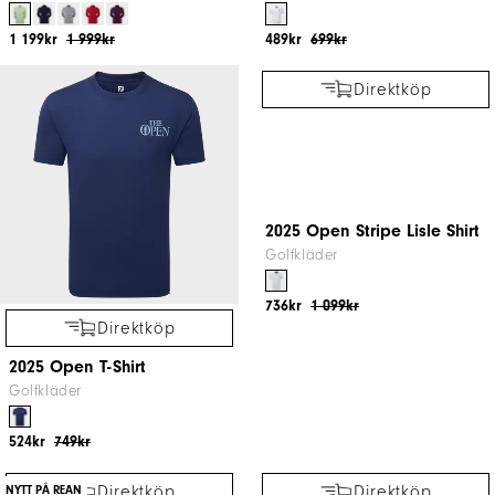
1 199kr
1 999kr
489kr
699kr
Direktköp
Direktköp
2025 Open T-Shirt
2025 Open Stripe Lisle Shirt
Golfkläder
Golfkläder
524kr
749kr
736kr
1 099kr
NYTT PÅ REAN