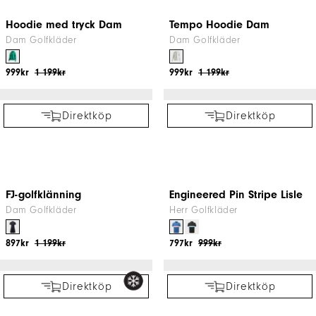
1/4 Zip LS Sun Protection
Scottish Town Print Lisle
Shirt
Herr Golfkläder
Golfkläder
699kr
799kr
669kr
999kr
Direktköp
Hybrid Jacket
Dam Golfkläder
1 247kr
1 699kr
Direktköp
T-shirt med tryck
Herr Golfkläder