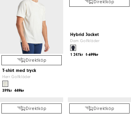
2025 U.S. Open Solid
2025 U.S. Open Church Pew
Lisle
Herr Golfkläder
Herr Golfkläder
999kr
1 099kr
999kr
1 099kr
NYTT PÅ REAN
Direktköp
Direktköp