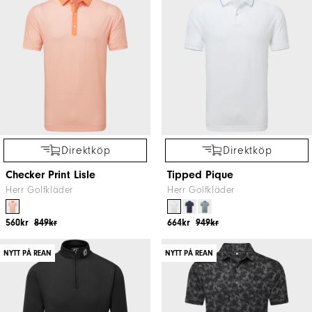
Direktköp
Direktköp
Checker Print Lisle
Tipped Pique
Herr Golfkläder
Herr Golfkläder
560kr
849kr
664kr
949kr
NYTT PÅ REAN
NYTT PÅ REAN