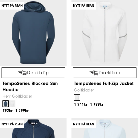
NYTT PÅ REAN
NYTT PÅ REAN
Direktköp
Direktköp
TempoSeries Blocked Sun
TempoSeries Full-Zip Jacket
Hoodie
Golfkläder
Herr Golfkläder
1 241kr
1 799kr
792kr
1 299kr
NYTT PÅ REAN
NYTT PÅ REAN