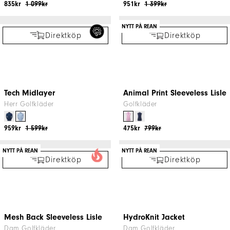
Direktköp
Direktköp
The Open Chill-Out
Zephyr vindjacka
Dam Golfkläder
Herr Golfkläder
835kr
1 099kr
951kr
1 399kr
NYTT PÅ REAN