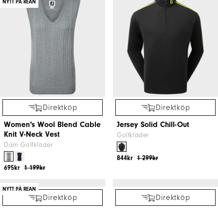
Mesh Back Sleeveless Lisle
HydroKnit Jacket
Dam Golfkläder
Dam Golfkläder
315kr
699kr
1 451kr
2 999kr
NYTT PÅ REAN
NYTT PÅ REAN
Direktköp
Direktköp
Hybrid Vest
ThermoSeries Jacket
Golfkläder
Golfkläder