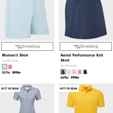
Direktköp
Direktköp
Women's Short
Aerial Performance Knit
Skort
Golfkläder
Golfkläder
557kr
899kr
669kr
999kr
NYTT PÅ REAN
NYTT PÅ REAN