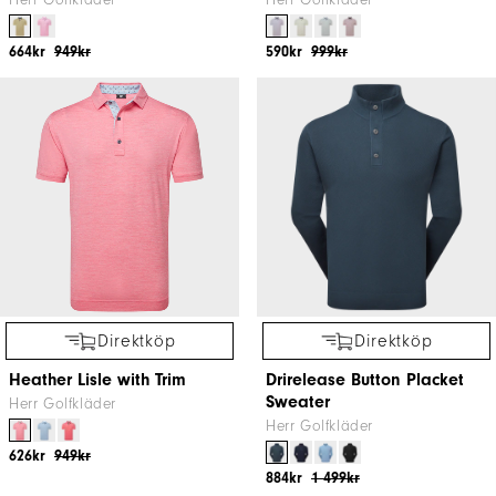
Herr Golfkläder
Herr Golfkläder
664kr
949kr
590kr
999kr
Direktköp
Direktköp
Heather Lisle with Trim
Drirelease Button Placket
Sweater
Herr Golfkläder
Herr Golfkläder
626kr
949kr
884kr
1 499kr