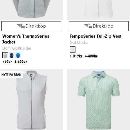
Direktköp
Direktköp
Women's ThermoSeries
TempoSeries Full-Zip Vest
Jacket
Golfkläder
Dam Golfkläder
1 019kr
1 499kr
719kr
1 199kr
NYTT PÅ REAN