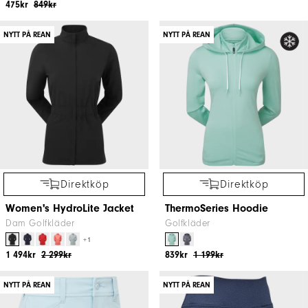
475kr
849kr
NYTT PÅ REAN
NYTT PÅ REAN
Direktköp
Direktköp
Women's HydroLite Jacket
ThermoSeries Hoodie
Dam Golfkläder
Golfkläder
+1
1 494kr
2 299kr
839kr
1 199kr
NYTT PÅ REAN
NYTT PÅ REAN