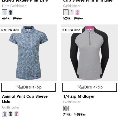
Etched Texture Print Lisle
Cap Sleeve Print Trim Lisle
Herr Golfkläder
Golfkläder
664kr
949kr
524kr
749kr
NYTT PÅ REAN
NYTT PÅ REAN
Direktköp
Direktköp
Animal Print Cap Sleeve
1/4 Zip Midlayer
Lisle
Golfkläder
Golfkläder
714kr
1 099kr