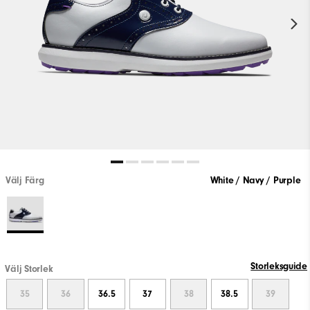
Välj Färg
White / Navy / Purple
Storleksguide
Välj Storlek
35
36
36.5
37
38
38.5
39