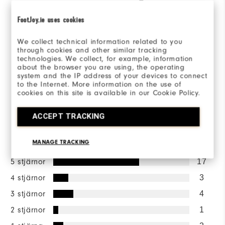
4.2/5
FootJoy.ie uses cookies
We collect technical information related to you
through cookies and other similar tracking
technologies. We collect, for example, information
about the browser you are using, the operating
Based on 27 Review(s)
system and the IP address of your devices to connect
to the Internet. More information on the use of
cookies on this site is available in our Cookie Policy.
SKRIV EN RECENSION
ACCEPT TRACKING
Betygsfördelning
MANAGE TRACKING
5 stjärnor
17
4 stjärnor
3
3 stjärnor
4
2 stjärnor
1