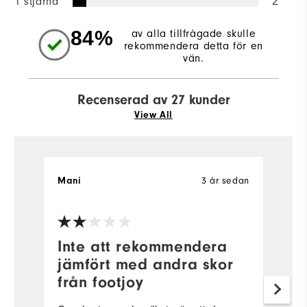
1 stjärna
2
84%
av alla tillfrågade skulle
rekommendera detta för en
vän.
Recenserad av 27 kunder
View All
3 år sedan
Mani
A
Ve
Inte att rekommendera
S
jämfört med andra skor
a
från footjoy
F