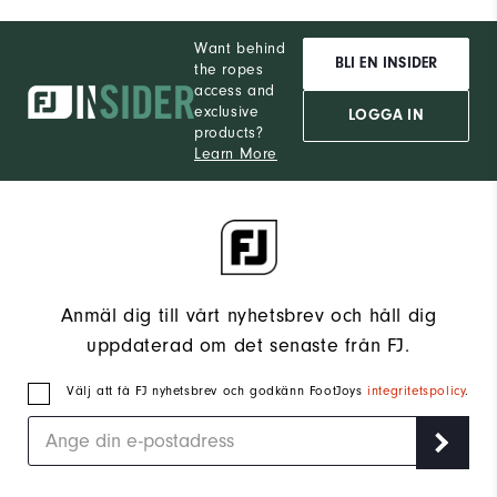
Want behind
BLI EN INSIDER
the ropes
access and
exclusive
LOGGA IN
products?
Learn More
Anmäl dig till vårt nyhetsbrev och håll dig
uppdaterad om det senaste från FJ.
Välj att få FJ nyhetsbrev och godkänn FootJoys
integritetspolicy
.