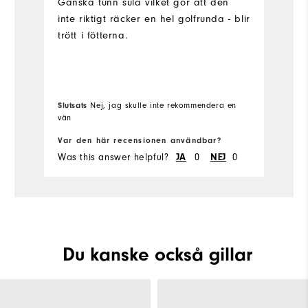
s
Ganska tunn sula vilket gör att den
sk
inte riktigt räcker en hel golfrunda - blir
e
trött i fötterna.
st
s
r
sa
Slutsats
Nej, jag skulle inte rekommendera en
le
vän
Sl
Var den här recensionen användbar?
Va
Was this answer helpful?
0
0
Wa
JA
NEJ
Du kanske också gillar