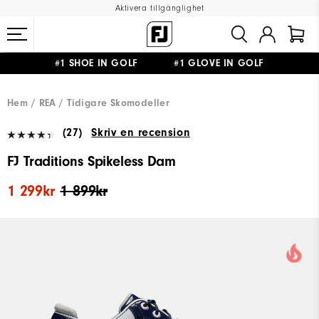
Aktivera tillgänglighet
#1 SHOE IN GOLF #1 GLOVE IN GOLF
FRI FRAKT
PÅ ALLA BESTÄLLNINGAR ÖVER 999KR
&
FRI RETUR
Hem
REA
Tidigare Skomodeller
(27)
Skriv en recension
FJ Traditions Spikeless Dam
1 299kr
1 899kr