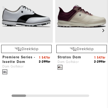
Direktköp
Direktköp
Premiere Series -
Stratos Dam
1 547kr
1 547kr
Issette Dam
2 299kr
2 299kr
Dam Golfskor
Dam Golfskor