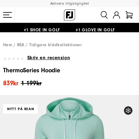
Aktivera tillgänglighet
#1 SHOE IN GOLF #1 GLOVE IN GOLF
FRI FRAKT
PÅ ALLA BESTÄLLNINGAR ÖVER 999KR
&
FRI RETUR
Hem
REA
Tidigare klädkollektioner
Skriv en recension
ThermoSeries Hoodie
839kr
1 199kr
NYTT PÅ REAN