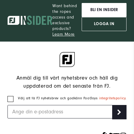
Want behind
BLI EN INSIDER
the ropes
access and
exclusive
LOGGA IN
products?
Learn More
Anmäl dig till vårt nyhetsbrev och håll dig
uppdaterad om det senaste från FJ.
Välj att få FJ nyhetsbrev och godkänn FootJoys
integritetspolicy
.