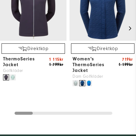
Direktköp
Direktköp
ThermoSeries
Women's
1 115kr
719kr
Jacket
ThermoSeries
1 799kr
1 199kr
Jacket
Golfkläder
Dam Golfkläder