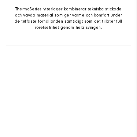
ThermoSeries ytterlager kombinerar tekniska stickade
och vävda material som ger värme och komfort under
de tuffaste förhållanden samtidigt som det tillåter full
rörelsefrihet genom hela svingen.
R
Q
As The Day Evolves, Evolve With It.
Shop ThermoSeries