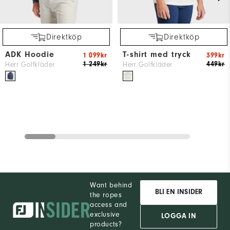
Direktköp
Direktköp
ADK Hoodie
T-shirt med tryck
1 099kr
399kr
1 249kr
449kr
Herr Golfkläder
Herr Golfkläder
Want behind
BLI EN INSIDER
the ropes
access and
exclusive
LOGGA IN
products?