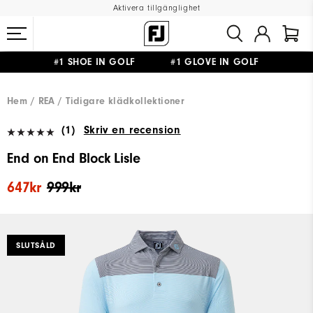
Aktivera tillgänglighet
#1 SHOE IN GOLF #1 GLOVE IN GOLF
FRI FRAKT
PÅ ALLA BESTÄLLNINGAR ÖVER 999KR
&
FRI RETUR
Hem
REA
Tidigare klädkollektioner
(1)
Skriv en recension
End on End Block Lisle
647kr
999kr
SLUTSÅLD