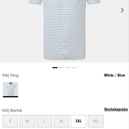
Välj Färg
White / Blue
Storleksguide
Välj Storlek
S
M
L
XL
2XL
3XL