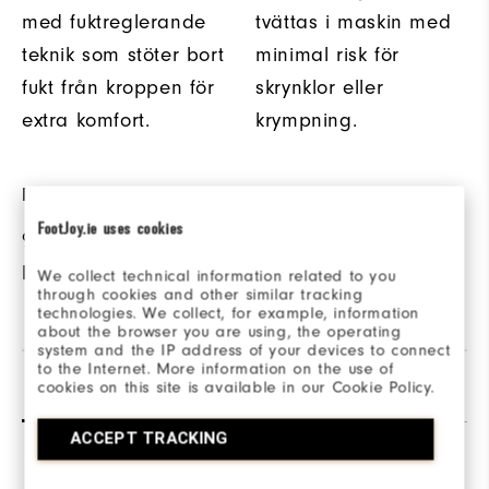
med fuktreglerande
tvättas i maskin med
teknik som stöter bort
minimal risk för
fukt från kroppen för
skrynklor eller
extra komfort.
krympning.
MATERIAL
FootJoy.ie uses cookies
96% Polyester / 4%
Elastane
We collect technical information related to you
through cookies and other similar tracking
technologies. We collect, for example, information
about the browser you are using, the operating
system and the IP address of your devices to connect
to the Internet. More information on the use of
Recensioner
Q&A
cookies on this site is available in our Cookie Policy.
ACCEPT TRACKING