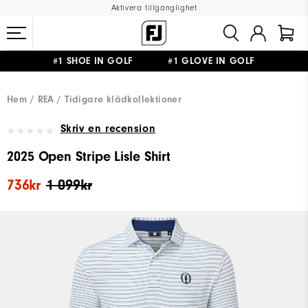
Aktivera tillgänglighet
#1 SHOE IN GOLF #1 GLOVE IN GOLF
FRI FRAKT
PÅ ALLA BESTÄLLNINGAR ÖVER 999KR
&
FRI RETUR
Hem
REA
Tidigare klädkollektioner
Skriv en recension
2025 Open Stripe Lisle Shirt
736kr
1 099kr