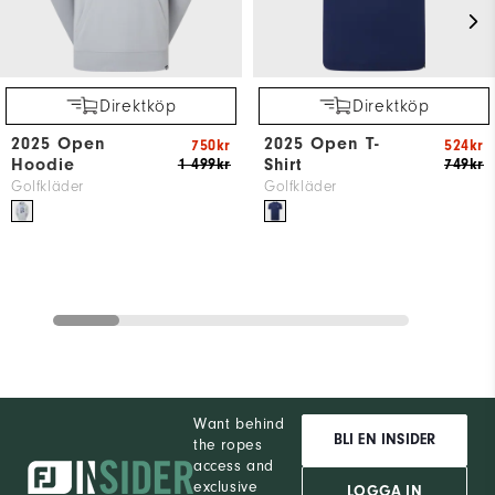
Direktköp
Direktköp
2025 Open
2025 Open T-
750kr
524kr
Hoodie
Shirt
1 499kr
749kr
Golfkläder
Golfkläder
Want behind
BLI EN INSIDER
the ropes
access and
exclusive
LOGGA IN