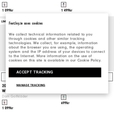
1 099kr
1 499kr
LIMITED EDITION
LIMITED EDITION
FootJoy.ie uses cookies
We collect technical information related to you
through cookies and other similar tracking
technologies. We collect, for example, information
about the browser you are using, the operating
system and the IP address of your devices to connect
to the Internet. More information on the use of
cookies on this site is available in our Cookie Policy.
ACCEPT TRACKING
Direktköp
Direktköp
MANAGE TRACKING
2026 U.S. Open Pique
2026 U.S. Open Event Tee
Women
Herr Golfkläder
Dam Golfkläder
699kr
1 099kr