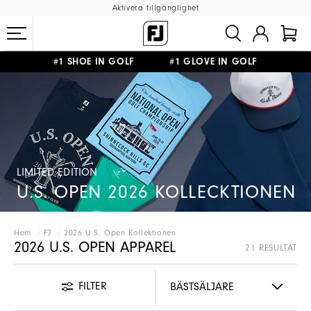
Aktivera tillgänglighet
#1 SHOE IN GOLF #1 GLOVE IN GOLF
FRI FRAKT
PÅ ALLA BESTÄLLNINGAR ÖVER 999KR
&
FRI RETUR
LIMITED EDITION
U.S. OPEN 2026 KOLLECKTIONEN
Hem
FJ
2026 U.S. Open Kollektionen
2026 U.S. OPEN APPAREL
21 RESULTAT
FILTER