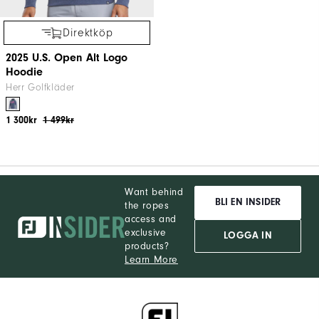
Direktköp
2025 U.S. Open Alt Logo
Hoodie
Herr Golfkläder
1 300kr
1 499kr
Want behind
BLI EN INSIDER
the ropes
access and
exclusive
LOGGA IN
products?
Learn More