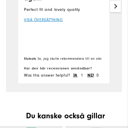
Perfect fit and lovely quality
Ve
id
VISA ÖVERSÄTTNING
we
to
V
Slutsats
Sl
Ja, jag skulle rekommendera till en vän
Var den här recensionen användbar?
Va
Was this answer helpful?
JA
1
NEJ
0
Wa
Du kanske också gillar