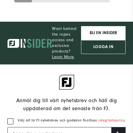
Want behind
BLI EN INSIDER
the ropes
access and
exclusive
LOGGA IN
products?
Learn More
Anmäl dig till vårt nyhetsbrev och håll dig
uppdaterad om det senaste från FJ.
Välj att få FJ nyhetsbrev och godkänn FootJoys
integritetspolicy
.