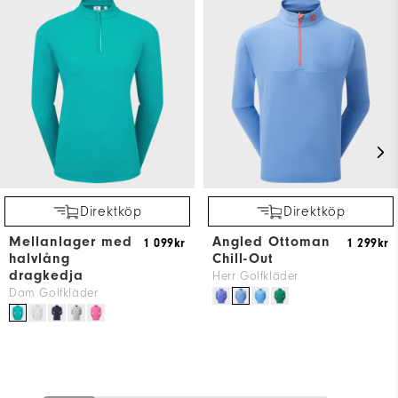
Direktköp
Direktköp
Mellanlager med
Angled Ottoman
1 099kr
1 299kr
halvlång
Chill-Out
dragkedja
Herr Golfkläder
Dam Golfkläder