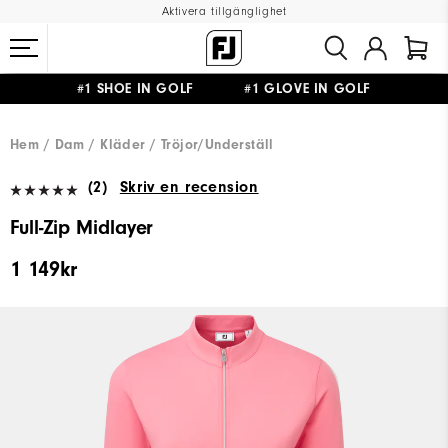
Aktivera tillgänglighet
#1 SHOE IN GOLF #1 GLOVE IN GOLF
FRI FRAKT
PÅ ALLA BESTÄLLNINGAR ÖVER 999KR
&
FRI RETUR
Hem
Dam
Kläder
Tröjor/Underställ
(2)
Skriv en recension
Full-Zip Midlayer
1 149kr