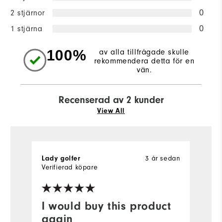
2 stjärnor
0
1 stjärna
0
100%
av alla tillfrågade skulle
rekommendera detta för en
vän.
Recenserad av 2 kunder
View All
Lady golfer
3 år sedan
H
Verifierad köpare
Ve
I would buy this product
Y
again
a