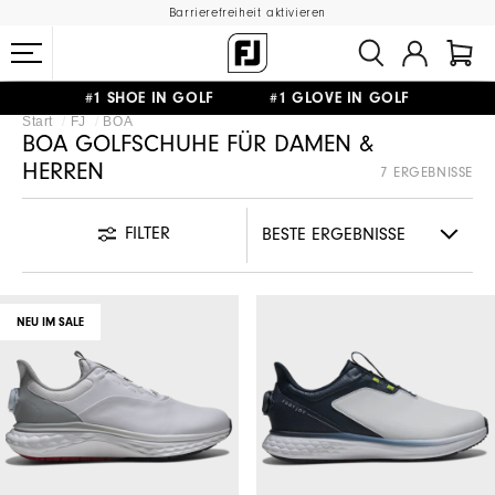
Barrierefreiheit aktivieren
#1 SHOE IN GOLF #1 GLOVE IN GOLF
Start
FJ
BOA
GRATIS LIEFERUNG
AB 99€
&
GRATIS RÜCKSENDUNG
BOA GOLFSCHUHE FÜR DAMEN &
HERREN
7 ERGEBNISSE
FILTER
NEU IM SALE