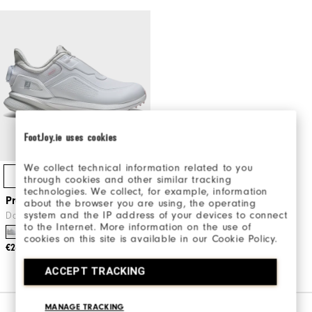
FootJoy.ie uses cookies
We collect technical information related to you
Schnellzugriff
through cookies and other similar tracking
technologies. We collect, for example, information
Pro/SL BOA Damen
about the browser you are using, the operating
system and the IP address of your devices to connect
Damen Golfschuhe
to the Internet. More information on the use of
cookies on this site is available in our Cookie Policy.
€260
ACCEPT TRACKING
MANAGE TRACKING