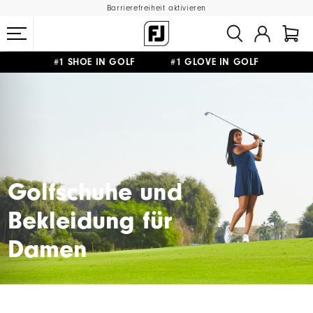
Barrierefreiheit aktivieren
#1 SHOE IN GOLF #1 GLOVE IN GOLF
GRATIS LIEFERUNG
AB 99€
&
GRATIS RÜCKSENDUNG
Golfschuhe und
Bekleidung für
Damen