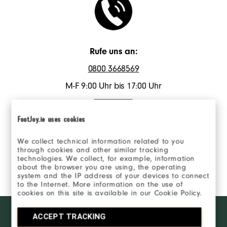
Rufe uns an:
0800 3668569
M-F 9:00 Uhr bis 17:00 Uhr
FootJoy.ie uses cookies
We collect technical information related to you
Kontaktiere uns
through cookies and other similar tracking
technologies. We collect, for example, information
Kontaktiere uns
about the browser you are using, the operating
system and the IP address of your devices to connect
to the Internet. More information on the use of
cookies on this site is available in our Cookie Policy.
Want behind
WERDE INSIDER
ACCEPT TRACKING
the ropes