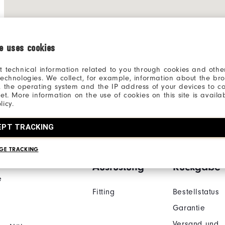
ie uses cookies
t technical information related to you through cookies and other
technologies. We collect, for example, information about the br
, the operating system and the IP address of your devices to c
net. More information on the use of cookies on this site is availa
Zugang hinter den Kulissen
Produkt-Input
licy.
EPT TRACKING
GE TRACKING
e
Finde Deine
Versand &
Ausrüstung
Rückgabe
e
Fitting
Bestellstatus
Garantie
Versand und