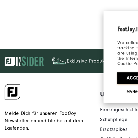
FootJoy.
We collec
tracking 
are using
the Inter
Exklusive Produkte
Cookie Po
ACC
MANA
Unsere Mark
Firmengeschicht
Melde Dich für unseren FootJoy
Schuhpflege
Newsletter an und bleibe auf dem
Laufenden.
Ersatzspikes