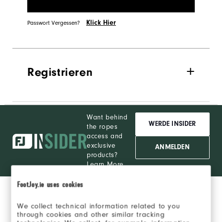
Klick Hier
Passwort Vergessen?
Registrieren
Want behind
WERDE INSIDER
the ropes
access and
exclusive
ANMELDEN
products?
Learn More
FootJoy.ie uses cookies
We collect technical information related to you
through cookies and other similar tracking