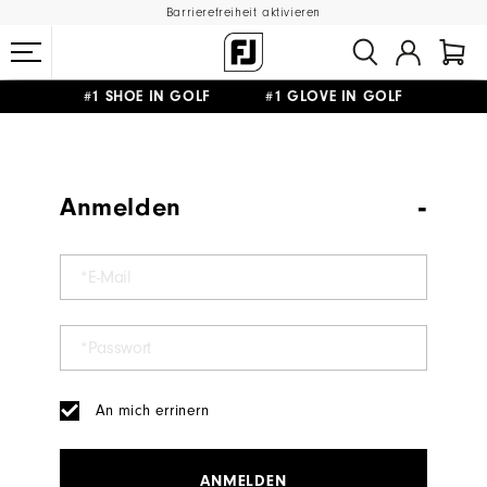
Barrierefreiheit aktivieren
#1 SHOE IN GOLF #1 GLOVE IN GOLF
GRATIS LIEFERUNG
AB 99€
&
GRATIS RÜCKSENDUNG
Anmelden
An mich errinern
ANMELDEN