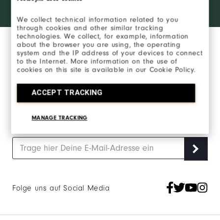
products?
Learn More
We collect technical information related to you
through cookies and other similar tracking
technologies. We collect, for example, information
about the browser you are using, the operating
system and the IP address of your devices to connect
to the Internet. More information on the use of
cookies on this site is available in our Cookie Policy.
Melde Dich für unseren FootJoy Newsletter an
ACCEPT TRACKING
und bleibe auf dem Laufenden.
MANAGE TRACKING
Melde Dich an, um den FJ Newsletter zu erhalten und stimme
den
FootJoy-Datenschutzrichtlinien
zu.
Folge uns auf Social Media