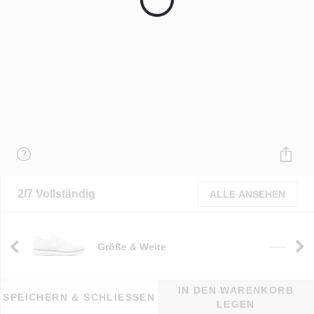
2/7 Vollständig
ALLE ANSEHEN
Größe & Weite
e
——
IN DEN WARENKORB
SPEICHERN & SCHLIESSEN
LEGEN