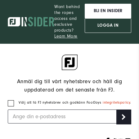
Want behind
BLI EN INSIDER
the ropes
access and
exclusive
LOGGA IN
products?
Learn More
Anmäl dig till vårt nyhetsbrev och håll dig
uppdaterad om det senaste från FJ.
Välj att få FJ nyhetsbrev och godkänn FootJoys
integritetspolicy
.