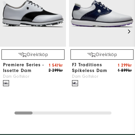
Direktköp
Direktköp
Premiere Series -
FJ Traditions
1 547kr
1 299kr
Issette Dam
Spikeless Dam
2 299kr
1 899kr
Dam Golfskor
Dam Golfskor