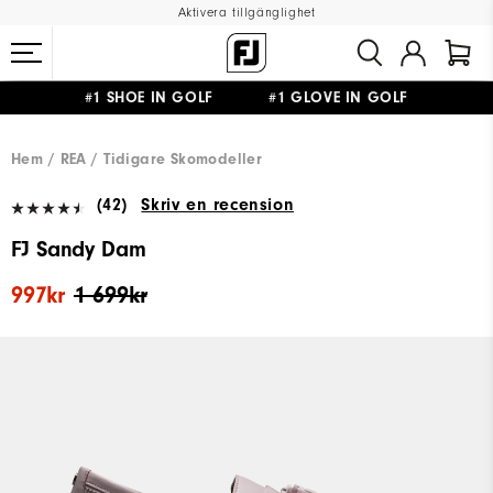
Aktivera tillgänglighet
#1 SHOE IN GOLF #1 GLOVE IN GOLF
FRI FRAKT
PÅ ALLA BESTÄLLNINGAR ÖVER 999KR
&
FRI RETUR
Hem
REA
Tidigare Skomodeller
(42)
Skriv en recension
FJ Sandy Dam
997kr
1 699kr