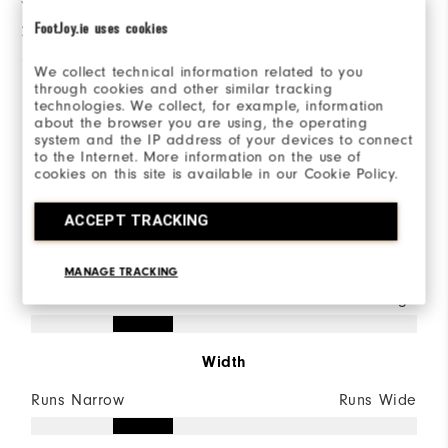
FootJoy.ie uses cookies
2 stjärnor
0
1 stjärna
0
We collect technical information related to you
through cookies and other similar tracking
technologies. We collect, for example, information
79%
av alla tillfrågade skulle
about the browser you are using, the operating
rekommendera detta för en
system and the IP address of your devices to connect
vän.
to the Internet. More information on the use of
cookies on this site is available in our Cookie Policy.
Sizing/Fit
ACCEPT TRACKING
Size
MANAGE TRACKING
Runs Small
Runs Large
Width
Runs Narrow
Runs Wide