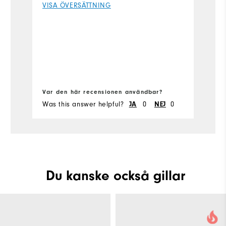
VISA ÖVERSÄTTNING
V
that they may fit one day.
Fle
Si
Sl
Ru
Var den här recensionen användbar?
Va
W
Was this answer helpful?
0
0
Wa
JA
NEJ
Ru
Du kanske också gillar