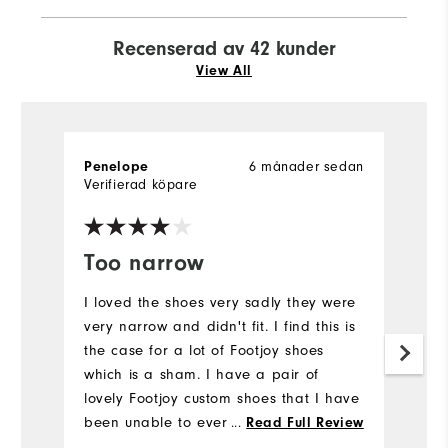
Recenserad av 42 kunder
View All
6 månader sedan
Penelope
H
Verifierad köpare
Ve
Too narrow
T
s
I loved the shoes very sadly they were
very narrow and didn't fit. I find this is
Th
the case for a lot of Footjoy shoes
E
which is a sham. I have a pair of
a
lovely Footjoy custom shoes that I have
k
been unable to ever wear. They have a
...
Read Full Review
& 
wooden stretcher in them in the hope