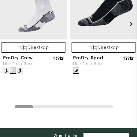
Direktköp
Direktköp
ProDry Crew
ProDry Sport
139kr
129kr
Herr Golfkläder
Herr Golfkläder
Want behind