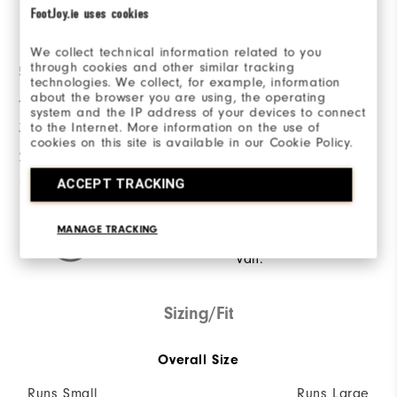
FootJoy.ie uses cookies
Betygsfördelning
We collect technical information related to you
through cookies and other similar tracking
5 stjärnor
51
technologies. We collect, for example, information
about the browser you are using, the operating
4 stjärnor
5
system and the IP address of your devices to connect
to the Internet. More information on the use of
3 stjärnor
1
cookies on this site is available in our Cookie Policy.
2 stjärnor
1
ACCEPT TRACKING
1 stjärna
2
92%
av alla tillfrågade skulle
MANAGE TRACKING
rekommendera detta för en
vän.
Sizing/Fit
Overall Size
Runs Small
Runs Large