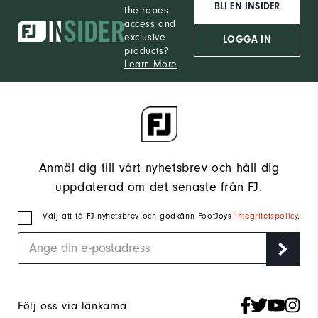
BLI EN INSIDER
the ropes
access and
exclusive
LOGGA IN
products?
Learn More
Anmäl dig till vårt nyhetsbrev och håll dig
uppdaterad om det senaste från FJ.
Välj att få FJ nyhetsbrev och godkänn FootJoys
integritetspolicy
.
Följ oss via länkarna