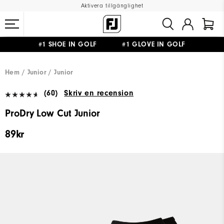
Aktivera tillgänglighet
#1 SHOE IN GOLF #1 GLOVE IN GOLF
FRI FRAKT
PÅ ALLA BESTÄLLNINGAR ÖVER 999KR
&
FRI RETUR
Hem
Junior
Junior
(60)
Skriv en recension
ProDry Low Cut Junior
89kr