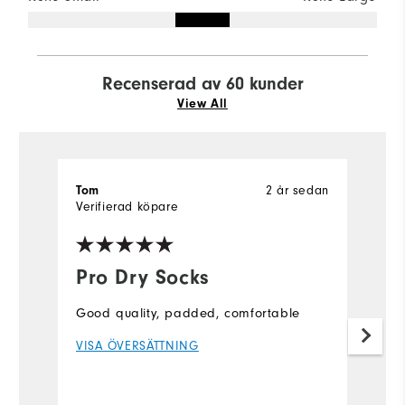
Recenserad av 60 kunder
View All
2 år sedan
Tom
J
Verifierad köpare
Ve
Pro Dry Socks
L
s
Good quality, padded, comfortable
L
VISA ÖVERSÄTTNING
s
a