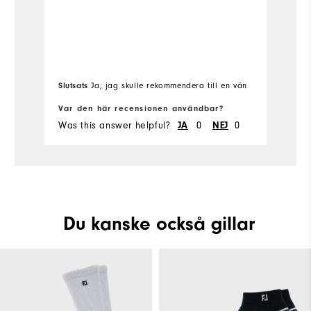
V
Slutsats
Ja, jag skulle rekommendera till en vän
Sl
Var den här recensionen användbar?
Va
Was this answer helpful?
0
0
Wa
JA
NEJ
Du kanske också gillar