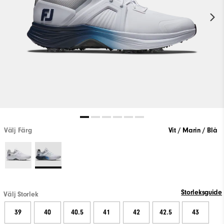
Välj Färg
Vit / Marin / Blå
Storleksguide
Välj Storlek
39
40
40.5
41
42
42.5
43