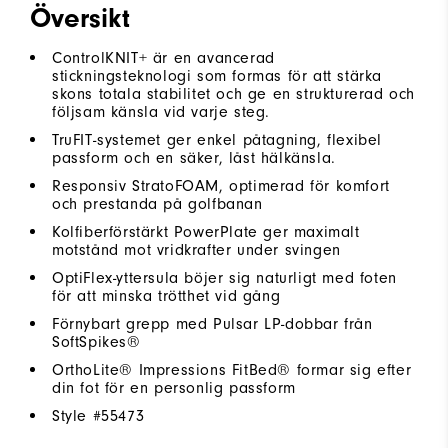
Översikt
ControlKNIT+ är en avancerad
stickningsteknologi som formas för att stärka
skons totala stabilitet och ge en strukturerad och
följsam känsla vid varje steg.
TruFIT-systemet ger enkel påtagning, flexibel
passform och en säker, låst hälkänsla.
Responsiv StratoFOAM, optimerad för komfort
och prestanda på golfbanan
Kolfiberförstärkt PowerPlate ger maximalt
motstånd mot vridkrafter under svingen
OptiFlex-yttersula böjer sig naturligt med foten
för att minska trötthet vid gång
Förnybart grepp med Pulsar LP-dobbar från
SoftSpikes®
OrthoLite® Impressions FitBed® formar sig efter
din fot för en personlig passform
Style #
55473