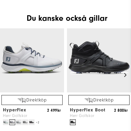
Du kanske också gillar
Direktköp
Direktköp
HyperFlex
HyperFlex Boot
2 499kr
2 800kr
Herr Golfskor
Herr Golfskor
+2