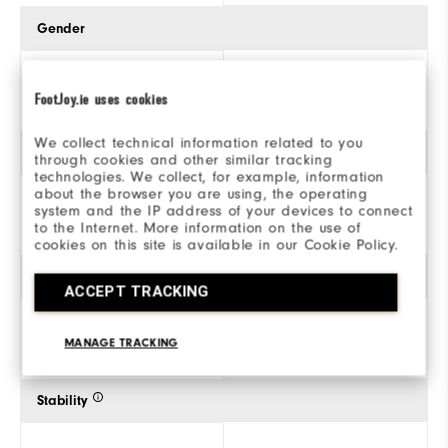
Gender
Men
FootJoy.ie uses cookies
We collect technical information related to you
Traction
through cookies and other similar tracking
technologies. We collect, for example, information
about the browser you are using, the operating
system and the IP address of your devices to connect
Spiked
to the Internet. More information on the use of
cookies on this site is available in our Cookie Policy.
Style
ACCEPT TRACKING
MANAGE TRACKING
Athletic
Stability