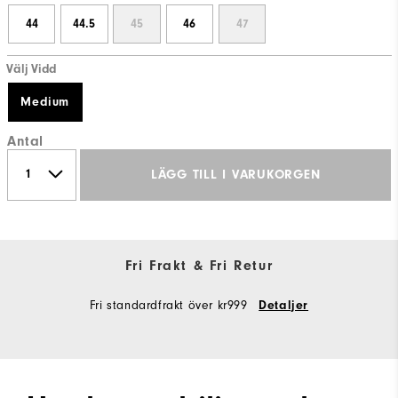
44
44.5
45
46
47
Välj Vidd
Medium
Antal
LÄGG TILL I VARUKORGEN
Fri Frakt & Fri Retur
Fri standardfrakt över kr999
Detaljer