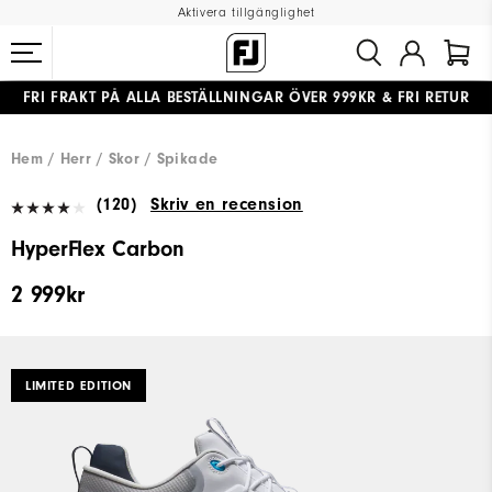
Aktivera tillgänglighet
FRI FRAKT
PÅ ALLA BESTÄLLNINGAR ÖVER 999KR
&
FRI RETUR
#1 SHOE IN GOLF #1 GLOVE IN GOLF
Hem
Herr
Skor
Spikade
(120)
Skriv en recension
HyperFlex Carbon
2 999kr
LIMITED EDITION