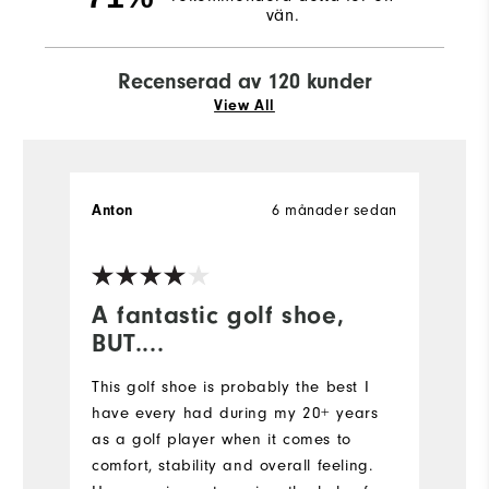
vän.
Recenserad av 120 kunder
View All
6 månader sedan
Anton
D
Ve
A fantastic golf shoe,
R
BUT....
H
This golf shoe is probably the best I
have every had during my 20+ years
as a golf player when it comes to
comfort, stability and overall feeling.