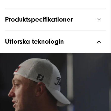
Produktspecifikationer
Material
Performance ControlKNIT+ |
Utforska teknologin
StratoFoam | Lättskött
Vattentät
1 Års Vattentäthetsgaranti
Läst
Flex-läst
Snörning
Traditionell
Grepp
Lågprofil – Pulsar Spikar
Stabilitet
Most Stable
Dämpning
Moderate