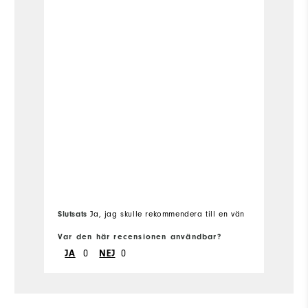
Slutsats
Ja, jag skulle rekommendera till en vän
Sl
Var den här recensionen användbar?
Va
0
0
JA
NEJ