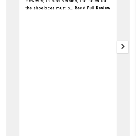
However, in next version, the holes for
the shoelaces must be made of metal
...
Read Full Review
or some other durable material that
won't break when you tie your shoes.
Mine lasted for about 2-3 rounds. I got
my money back through the warranty,
but now they are sold out in my size
everywhere...