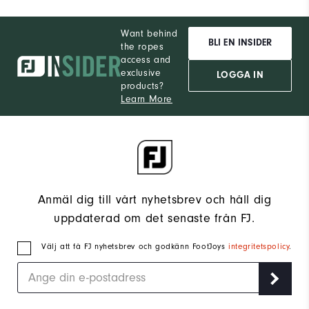
Want behind
BLI EN INSIDER
the ropes
access and
exclusive
LOGGA IN
products?
Learn More
Anmäl dig till vårt nyhetsbrev och håll dig
uppdaterad om det senaste från FJ.
Välj att få FJ nyhetsbrev och godkänn FootJoys
integritetspolicy
.