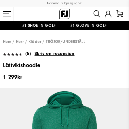
Aktivera tillgänglighet
#1 SHOE IN GOLF #1 GLOVE IN GOLF
FRI FRAKT
PÅ ALLA BESTÄLLNINGAR ÖVER 999KR
&
FRI RETUR
Hem
Herr
Kläder
TRÖJOR/UNDERSTÄLL
(5)
Skriv en recension
Lättviktshoodie
1 299kr