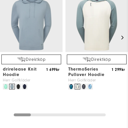
Direktköp
Direktköp
drirelease Knit
ThermoSeries
1 699kr
1 299kr
Hoodie
Pullover Hoodie
Herr Golfkläder
Herr Golfkläder