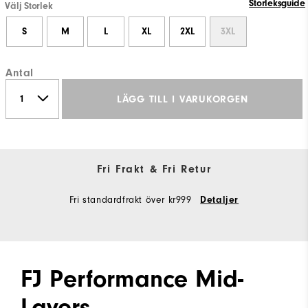
Storleksguide
Välj Storlek
S
M
L
XL
2XL
3XL
Antal
LÄGG TILL I VARUKORGEN
Fri Frakt & Fri Retur
Fri standardfrakt över kr999
Detaljer
FJ Performance Mid-
Layers