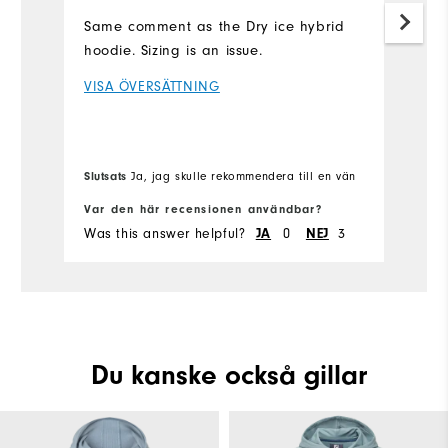
Same comment as the Dry ice hybrid
Ta
hoodie. Sizing is an issue.
no
a
VISA ÖVERSÄTTNING
V
Slutsats
Ja, jag skulle rekommendera till en vän
Sl
Var den här recensionen användbar?
Va
Was this answer helpful?
0
3
Wa
JA
NEJ
Du kanske också gillar