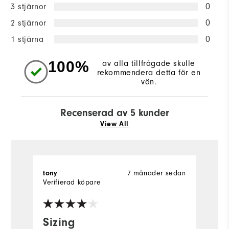
3 stjärnor
0
2 stjärnor
0
1 stjärna
0
100%
av alla tillfrågade skulle
rekommendera detta för en
vän.
Recenserad av 5 kunder
View All
7 månader sedan
tony
B
Verifierad köpare
Ve
Sizing
G